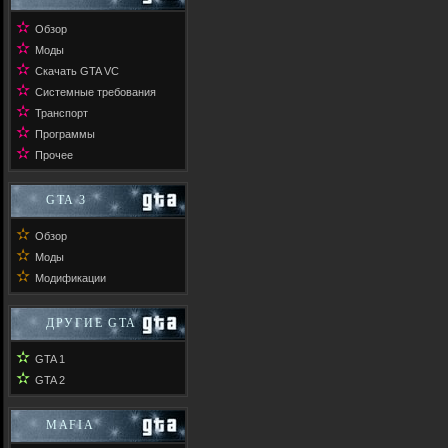
✫
Обзор
✫
Моды
✫
Скачать GTA VC
✫
Системные требования
✫
Транспорт
✫
Программы
✫
Прочее
GTA 3
✫
Обзор
✫
Моды
✫
Модификации
ДРУГИЕ GTA
✫
GTA 1
✫
GTA 2
MAFIA