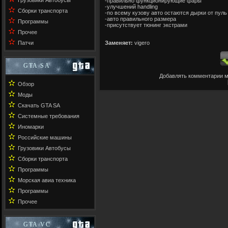
Грузовики Автобусы
-правильно функционирующие фары
-улучшений handling
✫
Сборки транспорта
-по всему кузову авто остаются дырки от пуль
-авто правильного размера
✫
Программы
-присутствует тюнинг экстрами
✫
Прочее
✫
Заменяет:
vigero
Патчи
GTA SA
Добавлять комментарии м
✫
Обзор
✫
Моды
✫
Скачать GTA SA
✫
Системные требования
✫
Иномарки
✫
Российские машины
✫
Грузовики Автобусы
✫
Сборки транспорта
✫
Программы
✫
Морская авиа техника
✫
Программы
✫
Прочее
GTA VC