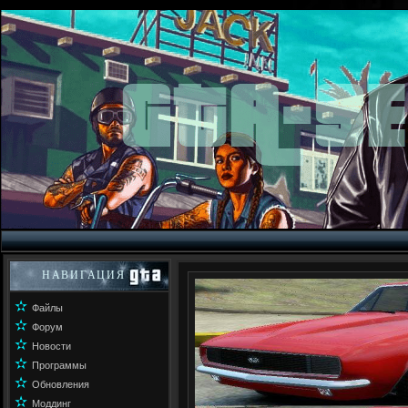
НАВИГАЦИЯ
✫
Файлы
✫
Форум
✫
Новости
✫
Программы
✫
Обновления
✫
Моддинг