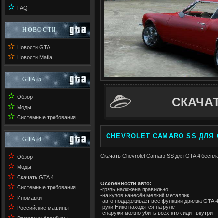
✫
FAQ
НОВОСТИ
✫
Новости GTA
✫
Новости Mafia
GTA 5
✫
Обзор
СКАЧА
✫
Моды
✫
Системные требования
CHEVROLET CAMARO SS ДЛЯ 
GTA 4
✫
Скачать Chevrolet Camaro SS для GTA 4 беспла
Обзор
✫
Моды
✫
Скачать GTA 4
Особенности авто:
✫
Системные требования
-грязь наложена правильно
-на кузов нанесён мелкий металлик
✫
Иномарки
-авто поддерживает все функции движка GTA 4
✫
-руки Нико находятся на руле
Российские машины
-снаружи можно убить всех кто сидит внутри
✫