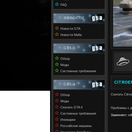
✫
FAQ
НОВОСТИ
✫
Новости GTA
✫
Новости Mafia
GTA 5
✫
Обзор
✫
Моды
✫
Системные требования
CITROEN
GTA 4
✫
Скачать Citro
Обзор
✫
Моды
✫
Скачать GTA 4
Проблемы с д
✫
Системные требования
Заменяет:
wil
✫
Иномарки
✫
Российские машины
✫