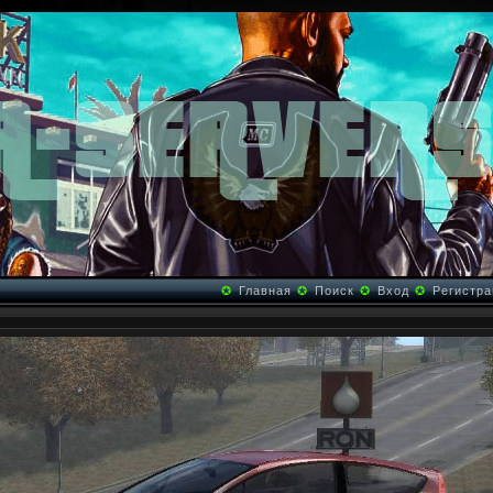
✪
Главная
✪
Поиск
✪
Вход
✪
Регистра