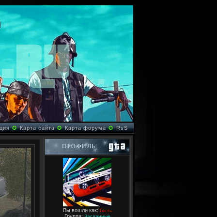
ция
✪
Карта сайта
✪
Карта форума
✪
RsS
ПРОФИЛЬ
Вы вошли как:
Гость
Группа:
Засланные