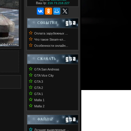
Ваш Ip:
216.73.216.227
СОБЫТИЯ
✫
Оплата зарубежных ...
✫
Что такое Steam-кл...
✫
Особенности онлайн...
СКАЧАТЬ
✫
GTA San Andreas
✫
GTA Vice City
✫
GTA 3
✫
GTA 2
✫
GTA 1
✫
Mafia 1
✫
Mafia 2
ФАЙЛЫ
✫
Лучшие выделенные ...