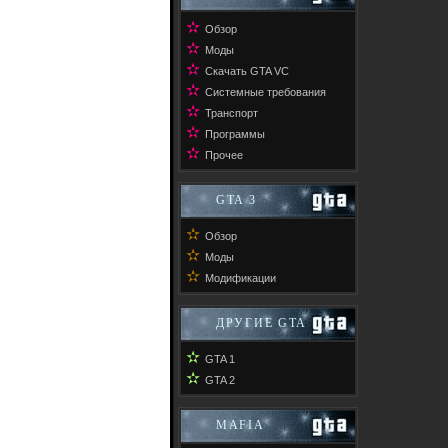
✫
Обзор
✫
Моды
✫
Скачать GTA VC
✫
Системные требования
✫
Транспорт
✫
Программы
✫
Прочее
GTA 3
✫
Обзор
✫
Моды
✫
Модификации
ДРУГИЕ GTA
✫
GTA 1
✫
GTA 2
MAFIA