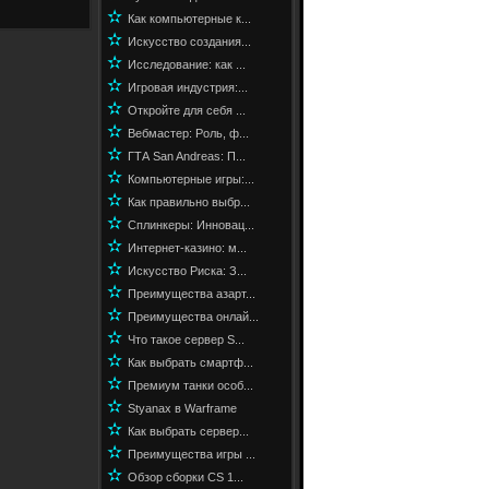
✫
Как компьютерные к...
✫
Искусство создания...
✫
Исследование: как ...
✫
Игровая индустрия:...
✫
Откройте для себя ...
✫
Вебмастер: Роль, ф...
✫
ГТА San Andreas: П...
✫
Компьютерные игры:...
✫
Как правильно выбр...
✫
Сплинкеры: Инновац...
✫
Интернет-казино: м...
✫
Искусство Риска: З...
✫
Преимущества азарт...
✫
Преимущества онлай...
✫
Что такое сервер S...
✫
Как выбрать смартф...
✫
Премиум танки особ...
✫
Styanax в Warframe
✫
Как выбрать сервер...
✫
Преимущества игры ...
✫
Обзор сборки CS 1...