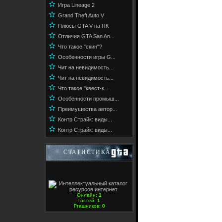
✫
Игра Lineage 2
✫
Grand Theft Auto V
✫
Плюсы GTA V на ПК
✫
Отличия GTA San An...
✫
Что такое "скин"?
✫
Особенности игры G...
✫
Чит на невидимость...
✫
Чит на невидимость...
✫
Что такое "квест-к...
✫
Особенности промыш...
✫
Преимущества автор...
✫
Контр Страйк: виды...
✫
Контр Страйк: виды...
СТАТИСТИКА
Онлайн:
1
Гостей:
1
Гташников:
0