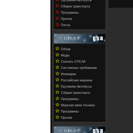
Грузовики Автобусы
✫
Сборки транспорта
✫
Программы
✫
Прочее
✫
Патчи
GTA SA
✫
Обзор
✫
Моды
✫
Скачать GTA SA
✫
Системные требования
✫
Иномарки
✫
Российские машины
✫
Грузовики Автобусы
✫
Сборки транспорта
✫
Программы
✫
Морская авиа техника
✫
Программы
✫
Прочее
GTA VC