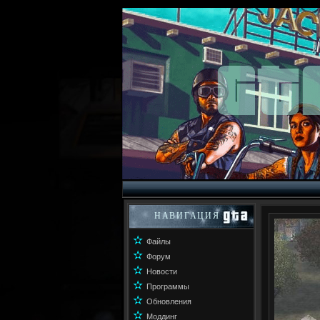
НАВИГАЦИЯ
✫
Файлы
✫
Форум
✫
Новости
✫
Программы
✫
Обновления
✫
Моддинг