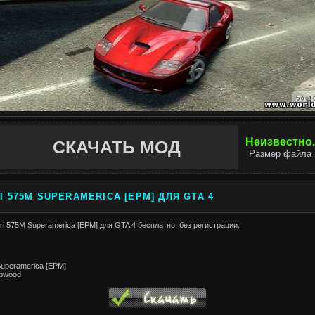
Неизвестно.
СКАЧАТЬ МОД
Размер файла
I 575M SUPERAMERICA [EPM] ДЛЯ GTA 4
ri 575M Superamerica [EPM] для GTA 4 бесплатно, без регистрации.
Superamerica [EPM]
pwood