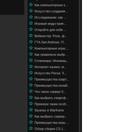
✫
Как компьютерные к...
✫
Искусство создания...
✫
Исследование: как ...
✫
Игровая индустрия:...
✫
Откройте для себя ...
✫
Вебмастер: Роль, ф...
✫
ГТА San Andreas: П...
✫
Компьютерные игры:...
✫
Как правильно выбр...
✫
Сплинкеры: Инновац...
✫
Интернет-казино: м...
✫
Искусство Риска: З...
✫
Преимущества азарт...
✫
Преимущества онлай...
✫
Что такое сервер S...
✫
Как выбрать смартф...
✫
Премиум танки особ...
✫
Styanax в Warframe
✫
Как выбрать сервер...
✫
Преимущества игры ...
✫
Обзор сборки CS 1...