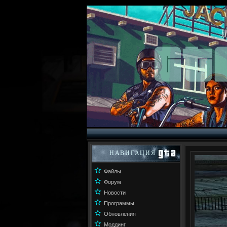
НАВИГАЦИЯ
✫
Файлы
✫
Форум
✫
Новости
✫
Программы
✫
Обновления
✫
Моддинг