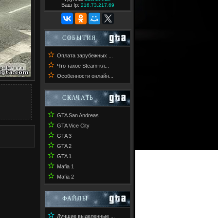
Ваш Ip:
216.73.217.69
СОБЫТИЯ
✫
Оплата зарубежных ...
✫
Что такое Steam-кл...
✫
Особенности онлайн...
СКАЧАТЬ
✫
GTA San Andreas
✫
GTA Vice City
✫
GTA 3
✫
GTA 2
✫
GTA 1
✫
Mafia 1
✫
Mafia 2
ФАЙЛЫ
✫
Лучшие выделенные ...