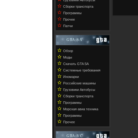
Грузовики Автобусы
✫
Сборки транспорта
✫
Программы
✫
Прочее
✫
Патчи
GTA SA
✫
Обзор
✫
Моды
✫
Скачать GTA SA
✫
Системные требования
✫
Иномарки
✫
Российские машины
✫
Грузовики Автобусы
✫
Сборки транспорта
✫
Программы
✫
Морская авиа техника
✫
Программы
✫
Прочее
GTA VC