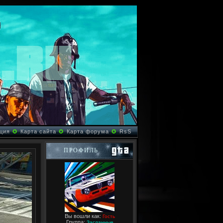
ция
✪
Карта сайта
✪
Карта форума
✪
RsS
ПРОФИЛЬ
Вы вошли как:
Гость
Группа:
Засланные