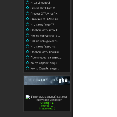
✫
Игра Lineage 2
✫
Grand Theft Auto V
✫
Плюсы GTA V на ПК
✫
Отличия GTA San An...
✫
Что такое "скин"?
✫
Особенности игры G...
✫
Чит на невидимость...
✫
Чит на невидимость...
✫
Что такое "квест-к...
✫
Особенности промыш...
✫
Преимущества автор...
✫
Контр Страйк: виды...
✫
Контр Страйк: виды...
СТАТИСТИКА
Онлайн:
1
Гостей:
1
Гташников:
0