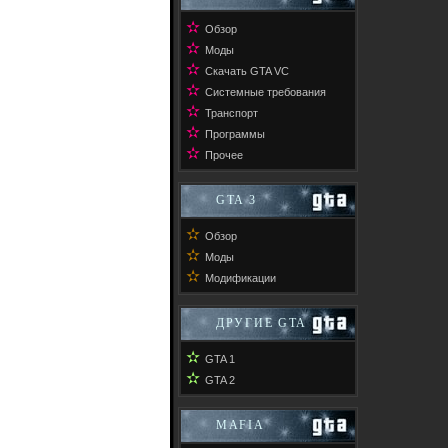
✫
Обзор
✫
Моды
✫
Скачать GTA VC
✫
Системные требования
✫
Транспорт
✫
Программы
✫
Прочее
GTA 3
✫
Обзор
✫
Моды
✫
Модификации
ДРУГИЕ GTA
✫
GTA 1
✫
GTA 2
MAFIA