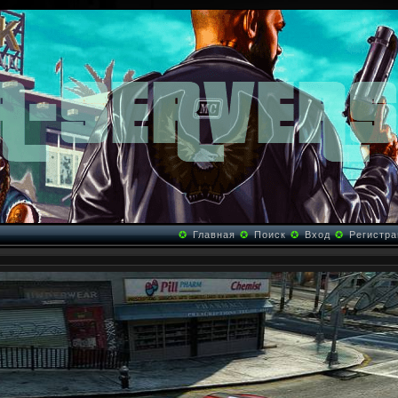
✪
Главная
✪
Поиск
✪
Вход
✪
Регистра