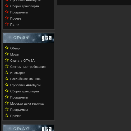
Грузовики Автобусы
✫
Сборки транспорта
✫
Программы
✫
Прочее
✫
Патчи
GTA SA
✫
Обзор
✫
Моды
✫
Скачать GTA SA
✫
Системные требования
✫
Иномарки
✫
Российские машины
✫
Грузовики Автобусы
✫
Сборки транспорта
✫
Программы
✫
Морская авиа техника
✫
Программы
✫
Прочее
GTA VC