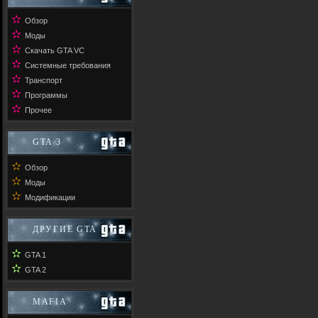
✫
Обзор
✫
Моды
✫
Скачать GTA VC
✫
Системные требования
✫
Транспорт
✫
Программы
✫
Прочее
GTA 3
✫
Обзор
✫
Моды
✫
Модификации
ДРУГИЕ GTA
✫
GTA 1
✫
GTA 2
MAFIA