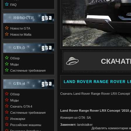
✫
FAQ
НОВОСТИ
✫
Новости GTA
✫
Новости Mafia
GTA 5
✫
Обзор
СКАЧАТ
✫
Моды
✫
Системные требования
LAND ROVER RANGE ROVER LR
GTA 4
✫
Скачать Land Rover Range Rover LRX Concept '
Обзор
✫
Моды
✫
Скачать GTA 4
Land Rover Range Rover LRX Concept '2010 
✫
Системные требования
✫
Конверт из GTA: SA.
Иномарки
✫
Заменяет:
landstalker
Российские машины
Добавлять комментарии м
✫