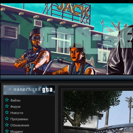
НАВИГАЦИЯ
✫
Файлы
✫
Форум
✫
Новости
✫
Программы
✫
Обновления
✫
Моддинг