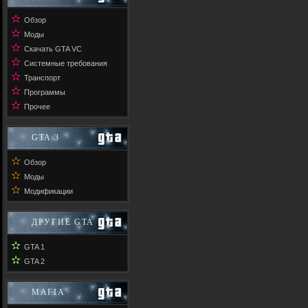
✫
Обзор
✫
Моды
✫
Скачать GTA VC
✫
Системные требования
✫
Транспорт
✫
Программы
✫
Прочее
GTA 3
✫
Обзор
✫
Моды
✫
Модификации
ДРУГИЕ GTA
✫
GTA 1
✫
GTA 2
MAFIA