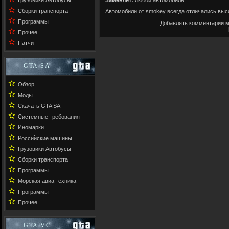
Грузовики Автобусы
✫
Сборки транспорта
Автомобили от
smokey
всегда отличались выс
✫
Программы
Добавлять комментарии м
✫
Прочее
✫
Патчи
GTA SA
✫
Обзор
✫
Моды
✫
Скачать GTA SA
✫
Системные требования
✫
Иномарки
✫
Российские машины
✫
Грузовики Автобусы
✫
Сборки транспорта
✫
Программы
✫
Морская авиа техника
✫
Программы
✫
Прочее
GTA VC