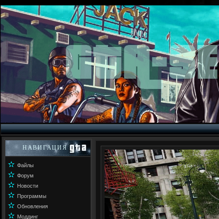
НАВИГАЦИЯ
✫
Файлы
✫
Форум
✫
Новости
✫
Программы
✫
Обновления
✫
Моддинг