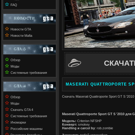
✫
FAQ
НОВОСТИ
✫
Новости GTA
✫
Новости Mafia
GTA 5
✫
Обзор
СКАЧАТ
✫
Моды
✫
Системные требования
MASERATI QUATTROPORTE SPO
GTA 4
✫
Скачать Maserati Quattroporte Sport GT S '2010
Обзор
✫
Моды
✫
Скачать GTA 4
Maserati Quattroporte Sport GT S '2010 для G
✫
Системные требования
Модель:
Criterion NFSHP
✫
Иномарки
Конверт:
smokey
✫
Handling и carcol by
: rob.zombie
Российские машины
✫
Заменяет:
любой автомобиль.