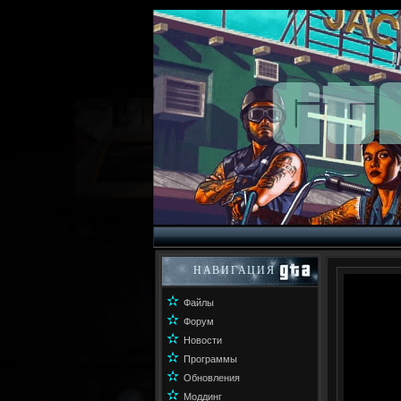
НАВИГАЦИЯ
✫
Файлы
✫
Форум
✫
Новости
✫
Программы
✫
Обновления
✫
Моддинг