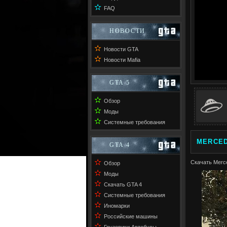
✫
FAQ
НОВОСТИ
✫
Новости GTA
✫
Новости Mafia
GTA 5
✫
Обзор
✫
Моды
✫
Системные требования
MERCED
GTA 4
✫
Скачать Merce
Обзор
✫
Моды
✫
Скачать GTA 4
✫
Системные требования
✫
Иномарки
✫
Российские машины
✫