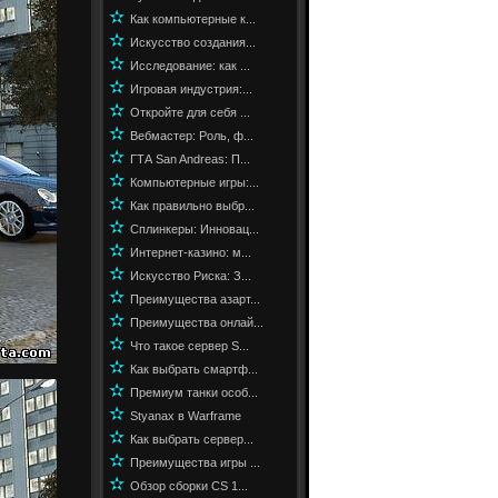
✫
Как компьютерные к...
✫
Искусство создания...
✫
Исследование: как ...
✫
Игровая индустрия:...
✫
Откройте для себя ...
✫
Вебмастер: Роль, ф...
✫
ГТА San Andreas: П...
✫
Компьютерные игры:...
✫
Как правильно выбр...
✫
Сплинкеры: Инновац...
✫
Интернет-казино: м...
✫
Искусство Риска: З...
✫
Преимущества азарт...
✫
Преимущества онлай...
✫
Что такое сервер S...
✫
Как выбрать смартф...
✫
Премиум танки особ...
✫
Styanax в Warframe
✫
Как выбрать сервер...
✫
Преимущества игры ...
✫
Обзор сборки CS 1...