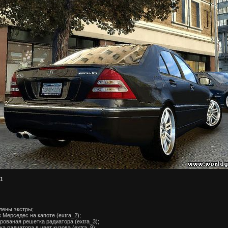
11
лены экстры;
 Мерседес на капоте (extra_2);
рованая решетка радиатора (extra_3);
а радиатора в цвет кузова (extra_9);