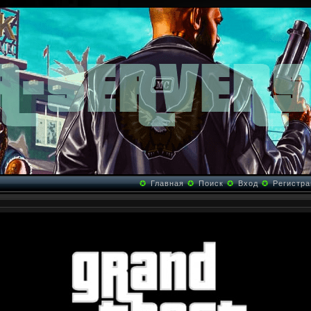
✪
Главная
✪
Поиск
✪
Вход
✪
Регистра