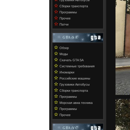
Грузовики Автобусы
✫
Сборки транспорта
✫
Программы
✫
Прочее
✫
Патчи
GTA SA
✫
Обзор
✫
Моды
✫
Скачать GTA SA
✫
Системные требования
✫
Иномарки
✫
Российские машины
✫
Грузовики Автобусы
✫
Сборки транспорта
✫
Программы
✫
Морская авиа техника
✫
Программы
✫
Прочее
GTA VC