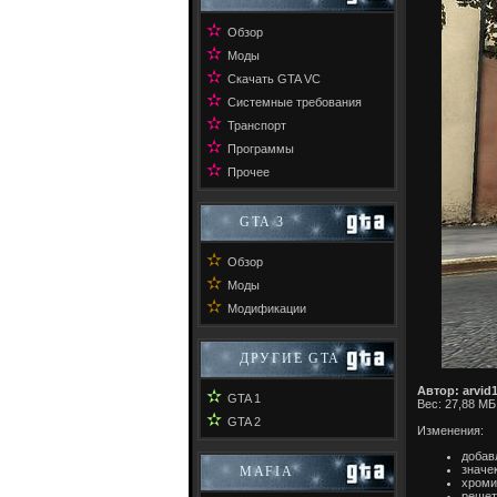
✫
Обзор
✫
Моды
✫
Скачать GTA VC
✫
Системные требования
✫
Транспорт
✫
Программы
✫
Прочее
GTA 3
✫
Обзор
✫
Моды
✫
Модификации
ДРУГИЕ GTA
Автор: arvid
✫
GTA 1
Вес: 27,88 МБ
✫
GTA 2
Изменения:
добав
значек
MAFIA
хроми
решетк