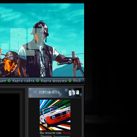
ция
✪
Карта сайта
✪
Карта форума
✪
RsS
ПРОФИЛЬ
Вы вошли как:
Гость
Группа:
Засланные