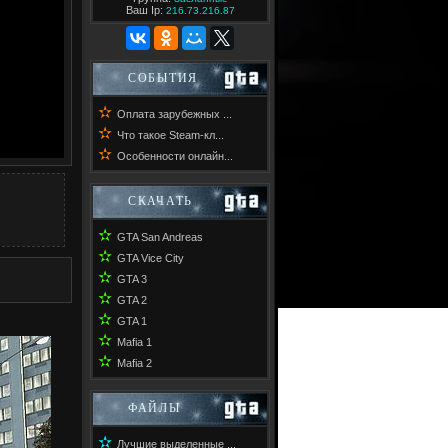
Ваш Ip:
216.73.216.87
СОБЫТИЯ
✫
Оплата зарубежных ...
✫
Что такое Steam-кл...
✫
Особенности онлайн...
СКАЧАТЬ
✫
GTA San Andreas
✫
GTA Vice City
✫
GTA 3
✫
GTA 2
✫
GTA 1
✫
Mafia 1
✫
Mafia 2
ФАЙЛЫ
✫
Лучшие выделенные ...