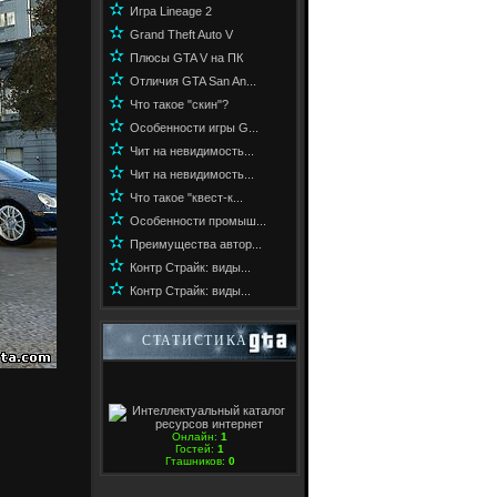
✫
Игра Lineage 2
✫
Grand Theft Auto V
✫
Плюсы GTA V на ПК
✫
Отличия GTA San An...
✫
Что такое "скин"?
✫
Особенности игры G...
✫
Чит на невидимость...
✫
Чит на невидимость...
✫
Что такое "квест-к...
✫
Особенности промыш...
✫
Преимущества автор...
✫
Контр Страйк: виды...
✫
Контр Страйк: виды...
СТАТИСТИКА
Онлайн:
1
Гостей:
1
Гташников:
0