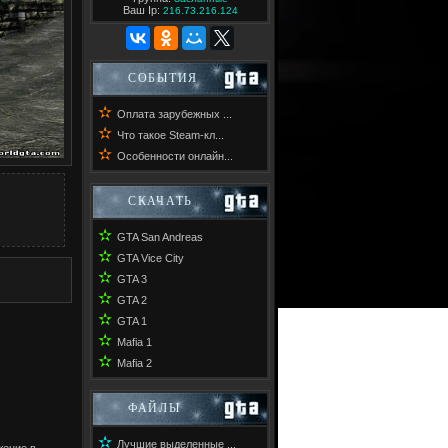
Ваш Ip:
216.73.216.124
СОБЫТИЯ
✫
Оплата зарубежных ...
✫
Что такое Steam-кл...
✫
Особенности онлайн...
СКАЧАТЬ
✫
GTA San Andreas
✫
GTA Vice City
✫
GTA 3
✫
GTA 2
✫
GTA 1
✫
Mafia 1
✫
Mafia 2
ФАЙЛЫ
✫
Лучшие выделенные ...
жение в