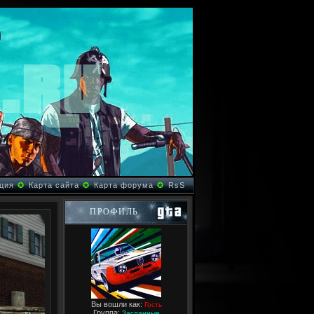
ция
✪
Карта сайта
✪
Карта форума
✪
RsS
ПРОФИЛЬ
Вы вошли как:
Гость
Группа:
Засланные