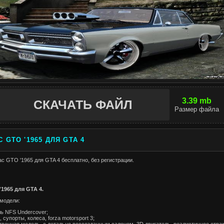
3.39 mb
СКАЧАТЬ ФАЙЛ
Размер файла
 GTO '1965 ДЛЯ GTA 4
ac GTO '1965 для GTA 4 бесплатно, без регистрации.
'1965 для GTA 4.
модели:
ь NFS Undercover;
 супорты, колеса, forza motorsport 3;
твенная модель, с детально воссозданным салоном, 3D двигатель, реалистичное отра