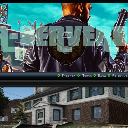
✪
Главная
✪
Поиск
✪
Вход
✪
Регистра