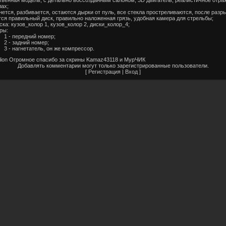
лах;
нется, разбивается, остаются дырки от пуль, все стекла простреливаются, после раз
тся правильный диск, правильно наложенная грязь, удобная камера для стрельбы;
ска: кузов_колор 1, кузов_колор 2, диски_колор_4;
ры:
1 - передний номер;
2 - задний номер;
3 - нагнетатель, он же компресcор.
alion Огромное спасибо за скрины Kamaz43118 и МурЧИК
Добавлять комментарии могут только зарегистрированные пользователи.
[
Регистрация
|
Вход
]