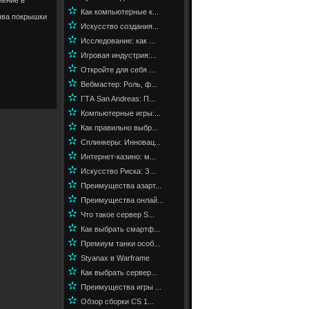
✫
Как компьютерные к...
рыва покрышки
✫
Искусство создания...
✫
Исследование: как ...
✫
Игровая индустрия:...
✫
Откройте для себя ...
✫
Вебмастер: Роль, ф...
✫
ГТА San Andreas: П...
✫
Компьютерные игры:...
✫
Как правильно выбр...
✫
Сплинкеры: Инновац...
✫
Интернет-казино: м...
✫
Искусство Риска: З...
✫
Преимущества азарт...
✫
Преимущества онлай...
✫
Что такое сервер S...
✫
Как выбрать смартф...
✫
Премиум танки особ...
✫
Styanax в Warframe
✫
Как выбрать сервер...
✫
Преимущества игры ...
✫
Обзор сборки CS 1...