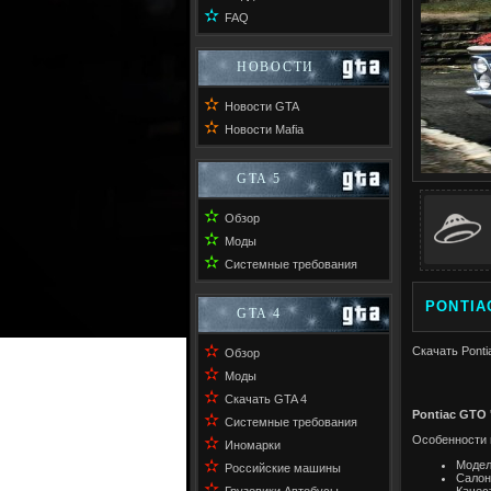
✫
FAQ
НОВОСТИ
✫
Новости GTA
✫
Новости Mafia
GTA 5
✫
Обзор
✫
Моды
✫
Системные требования
PONTIAC
GTA 4
✫
Скачать Ponti
Обзор
✫
Моды
✫
Скачать GTA 4
Pontiac GTO 
✫
Системные требования
Особенности 
✫
Иномарки
✫
Модел
Российские машины
Салон,
✫
Качес