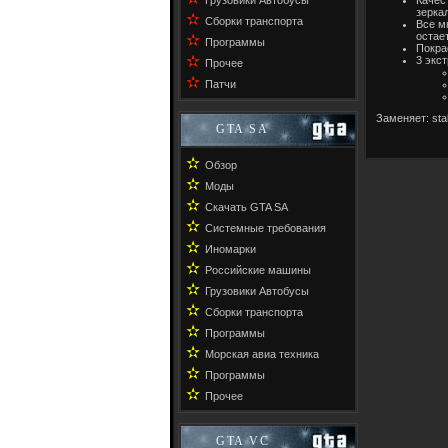
Грузовики Автобусы
зерка
✫
Сборки транспорта
Все м
остае
✫
Программы
Покра
✫
3 экст
Прочее
✫
Патчи
Заменяет: st
GTA SA
✫
Обзор
✫
Моды
✫
Скачать GTA SA
✫
Системные требования
✫
Иномарки
✫
Российские машины
✫
Грузовики Автобусы
✫
Сборки транспорта
✫
Программы
✫
Морская авиа техника
✫
Программы
✫
Прочее
GTA VC