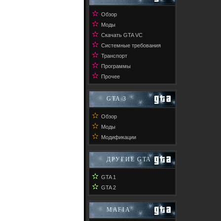
✫
Обзор
✫
Моды
✫
Скачать GTA VC
✫
Системные требования
✫
Транспорт
✫
Программы
✫
Прочее
GTA 3
✫
Обзор
✫
Моды
✫
Модификации
ДРУГИЕ GTA
✫
GTA 1
✫
GTA 2
MAFIA