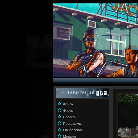
НАВИГАЦИЯ
✫
Файлы
✫
Форум
✫
Новости
✫
Программы
✫
Обновления
✫
Моддинг