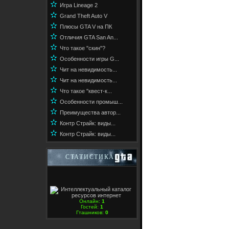
✫
Игра Lineage 2
✫
Grand Theft Auto V
✫
Плюсы GTA V на ПК
✫
Отличия GTA San An...
✫
Что такое "скин"?
✫
Особенности игры G...
✫
Чит на невидимость...
✫
Чит на невидимость...
✫
Что такое "квест-к...
✫
Особенности промыш...
✫
Преимущества автор...
✫
Контр Страйк: виды...
✫
Контр Страйк: виды...
СТАТИСТИКА
Онлайн:
1
Гостей:
1
Гташников:
0