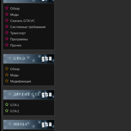
✫
Обзор
✫
Моды
✫
Скачать GTA VC
✫
Системные требования
✫
Транспорт
✫
Программы
✫
Прочее
GTA 3
✫
Обзор
✫
Моды
✫
Модификации
ДРУГИЕ GTA
✫
GTA 1
✫
GTA 2
MAFIA