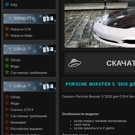
✫
FAQ
НОВОСТИ
✫
Новости GTA
✫
Новости Mafia
GTA 5
✫
Обзор
СКАЧА
✫
Моды
✫
Системные требования
PORSCHE BOXSTER S '2010 ДЛ
GTA 4
✫
Скачать Porsche Boxster S '2010 для GTA 4 бес
Обзор
✫
Моды
✫
Скачать GTA 4
Особенности модели:
✫
Системные требования
кузов покрыт мелким металликом
✫
Иномарки
своя грязь
✫
кузов краситься в 2 цвета
Российские машины
✫
Заменяет
: comet