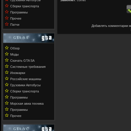
Грузовики Автобусы
✫
Сборки транспорта
✫
Программы
✫
Прочее
✫
Патчи
Добавлять комментарии м
GTA SA
✫
Обзор
✫
Моды
✫
Скачать GTA SA
✫
Системные требования
✫
Иномарки
✫
Российские машины
✫
Грузовики Автобусы
✫
Сборки транспорта
✫
Программы
✫
Морская авиа техника
✫
Программы
✫
Прочее
GTA VC