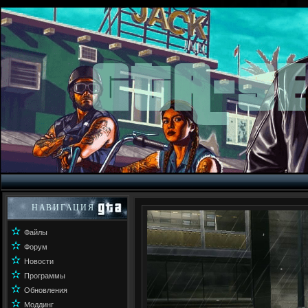
НАВИГАЦИЯ
✫
Файлы
✫
Форум
✫
Новости
✫
Программы
✫
Обновления
✫
Моддинг