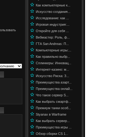
✫
Как компьютерные к...
✫
Искусство создания...
✫
Исследование: как ...
✫
Игровая индустрия:...
✫
пользовать
Откройте для себя ...
✫
Вебмастер: Роль, ф...
✫
ГТА San Andreas: П...
✫
Компьютерные игры:...
✫
Как правильно выбр...
✫
Сплинкеры: Инновац...
✫
Интернет-казино: м...
✫
Искусство Риска: З...
✫
Преимущества азарт...
✫
Преимущества онлай...
✫
Что такое сервер S...
✫
Как выбрать смартф...
✫
Премиум танки особ...
✫
Styanax в Warframe
✫
Как выбрать сервер...
✫
Преимущества игры ...
✫
Обзор сборки CS 1...