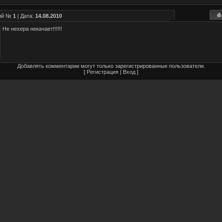
рий №
1
| Дата:
14.08.2010
Не нехера некачает!!!!!!
Добавлять комментарии могут только зарегистрированные пользователи.
[
Регистрация
|
Вход
]