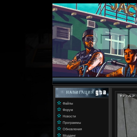
НАВИГАЦИЯ
✫
Файлы
✫
Форум
✫
Новости
✫
Программы
✫
Обновления
✫
Моддинг