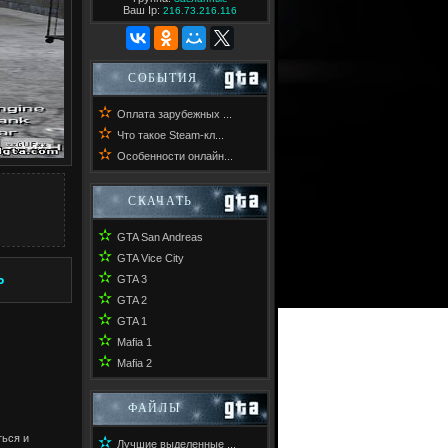
Ваш Ip:
216.73.216.116
СОБЫТИЯ
✫
Оплата зарубежных ...
✫
Что такое Steam-кл...
✫
Особенности онлайн...
СКАЧАТЬ
✫
GTA San Andreas
✫
GTA Vice City
✫
Ь
GTA 3
✫
GTA 2
✫
GTA 1
✫
Mafia 1
✫
Mafia 2
ФАЙЛЫ
ться и
✫
Лучшие выделенные ...