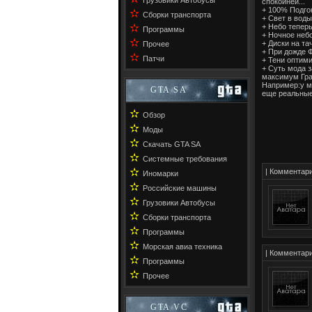
Грузовики Автобусы
спокойней...
+ 100% Подго
✫
Сборки транспорта
+ Свет в воды
✫
+ Небо тепер
Программы
+ Ночное неб
✫
+ Диски на та
Прочее
+ При дожде 
✫
Патчи
+ Тени оптим
+ Суть мода 
максимум Гра
Например:у ме
GTA SA
еще реальные
✫
Обзор
✫
Моды
✫
Скачать GTA SA
✫
Системные требования
✫
| Коммента
Иномарки
✫
Российские машины
✫
Грузовики Автобусы
✫
Сборки транспорта
✫
Программы
✫
Морская авиа техника
| Коммента
✫
Программы
✫
Прочее
GTA VC