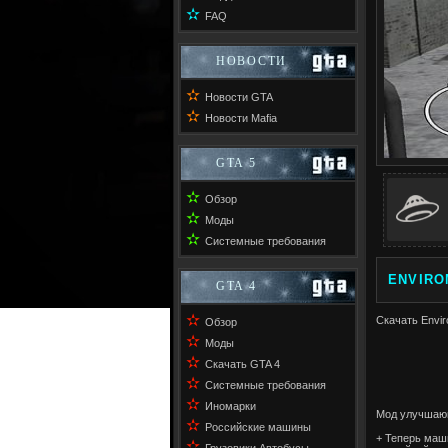
✫
FAQ
НОВОСТИ
✫
Новости GTA
✫
Новости Mafia
GTA 5
✫
Обзор
✫
Моды
✫
Системные требования
ENVIRO
GTA 4
✫
Скачать Envir
Обзор
✫
Моды
✫
Скачать GTA 4
✫
Системные требования
✫
Иномарки
Мод улучшающ
✫
Российские машины
+ Теперь маш
✫