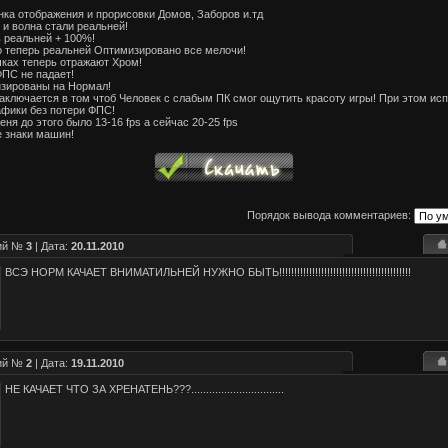
нка отображения и прорисовки Домов, Заборов и.тд
 и волна стали реальней!
ь реальней + 100%!
о теперь реальней Оптимизировано все мелочи!
чках теперь отражают Хром!
ФПС не падает!
изированы на Нормал!
заключается в том чтоб Человек с слабым ПК смог ощутить красоту игры! При этом ис
фики без потери ФПС!
ня до этого было 13-16 fps а сейчас 20-25 fps
 знаки машин!
Порядок вывода комментариев:
рий №
3
| Дата:
20.11.2010
ВСЭ НОРМ КАЧАЕТ ВНИМАТИЛЬНЕЙ НУЖНО БЫТЬ!!!!!!!!!!!!!!!!!!!!!!!!!!!!!!!!!!!!!!!!!!!!
рий №
2
| Дата:
19.11.2010
НЕ КАЧАЕТ ЧТО ЗА ХРЕНАТЕНЬ???...............................