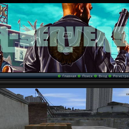
✪
Главная
✪
Поиск
✪
Вход
✪
Регистра