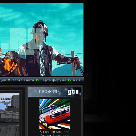
ция
✪
Карта сайта
✪
Карта форума
✪
RsS
ПРОФИЛЬ
Вы вошли как:
Гость
Группа:
Засланные