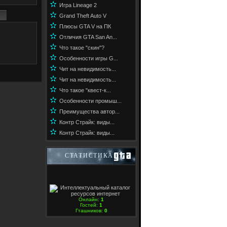
✫
Игра Lineage 2
✫
Grand Theft Auto V
✫
Плюсы GTA V на ПК
✫
Отличия GTA San An...
✫
Что такое "скин"?
✫
Особенности игры G...
✫
Чит на невидимость...
✫
Чит на невидимость...
✫
Что такое "квест-к...
✫
Особенности промыш...
✫
Преимущества автор...
✫
Контр Страйк: виды...
✫
Контр Страйк: виды...
СТАТИСТИКА
Онлайн:
1
Гостей:
1
Гташников:
0