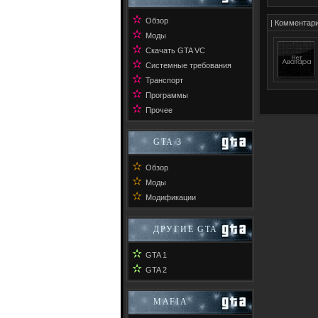
✫
Обзор
| Коммента
✫
Моды
✫
Скачать GTA VC
✫
Системные требования
✫
Транспорт
✫
Программы
✫
Прочее
GTA 3
✫
Обзор
✫
Моды
✫
Модификации
ДРУГИЕ GTA
✫
GTA 1
✫
GTA 2
MAFIA