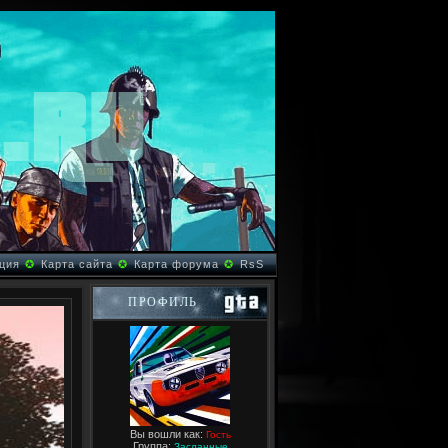
ция
✪
Карта сайта
✪
Карта форума
✪
RsS
ПРОФИЛЬ
Вы вошли как:
Гость
Группа:
Засланные