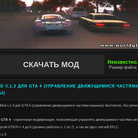
Неизвестно.
СКАЧАТЬ МОД
Размер файла
D V.1.3 ДЛЯ GTA 4 (УПРАВЛЕНИЕ ДВИЖУЩИМИСЯ ЧАСТЯМ
Ы)
Mod v.1.3 для GTA 4 (управление движущимися частями машины) бесплатно, без регис
 GTA 4
- скриптовая модификация, позволяющая управлять движущимися частями ав
сий GTA IV с 4 до 6 (должно работать с 1 по 7), а так же двух патчей EFLC.
.1.3: