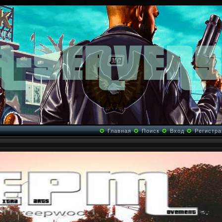
✪
Главная
✪
Поиск
✪
Вход
✪
Регистра