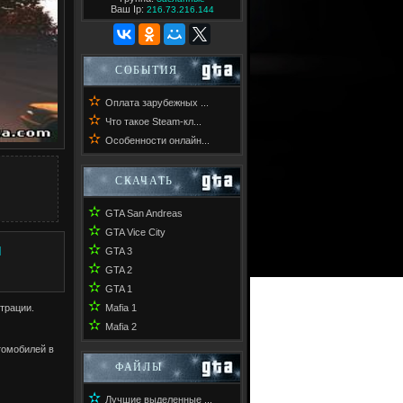
Ваш Ip:
216.73.216.144
СОБЫТИЯ
✫
Оплата зарубежных ...
✫
Что такое Steam-кл...
✫
Особенности онлайн...
СКАЧАТЬ
✫
GTA San Andreas
✫
GTA Vice City
✫
И
GTA 3
✫
GTA 2
✫
GTA 1
✫
трации.
Mafia 1
✫
Mafia 2
томобилей в
ФАЙЛЫ
✫
Лучшие выделенные ...