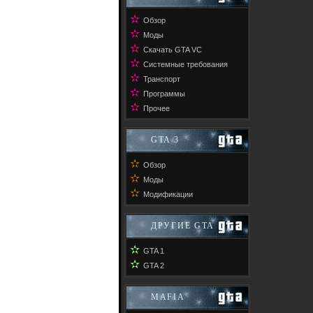
✫
Обзор
✫
Моды
✫
Скачать GTA VC
✫
Системные требования
✫
Транспорт
✫
Программы
✫
Прочее
GTA 3
✫
Обзор
✫
Моды
✫
Модификации
ДРУГИЕ GTA
✫
GTA 1
✫
GTA 2
MAFIA