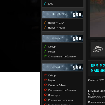
✫
FAQ
НОВОСТИ
✫
Новости GTA
✫
Новости Mafia
GTA 5
✫
Обзор
✫
Моды
✫
Системные требования
EPM MO
GTA 4
МАШИН
✫
Обзор
✫
Скачать EPM 
Моды
✫
Скачать GTA 4
✫
Системные требования
EPM Mod для
GTA:
✫
Иномарки
Поддержка вер
✫
Российские машины
Изменения в v
✫