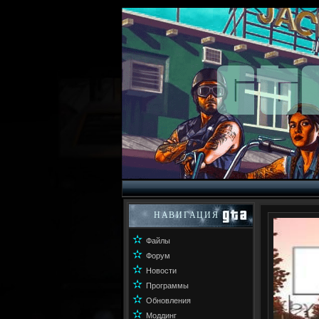
НАВИГАЦИЯ
✫
Файлы
✫
Форум
✫
Новости
✫
Программы
✫
Обновления
✫
Моддинг