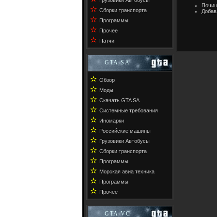
Грузовики Автобусы
Почищ
✫
Сборки транспорта
Добав
✫
Программы
✫
Прочее
✫
Патчи
GTA SA
✫
Обзор
✫
Моды
✫
Скачать GTA SA
✫
Системные требования
✫
Иномарки
✫
Российские машины
✫
Грузовики Автобусы
✫
Сборки транспорта
✫
Программы
✫
Морская авиа техника
✫
Программы
✫
Прочее
GTA VC