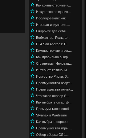
✫
Как компьютерные к...
✫
Искусство создания...
✫
Исследование: как ...
✫
Игровая индустрия:...
✫
Откройте для себя ...
✫
Вебмастер: Роль, ф...
✫
ГТА San Andreas: П...
✫
Компьютерные игры:...
✫
Как правильно выбр...
✫
Сплинкеры: Инновац...
✫
Интернет-казино: м...
✫
Искусство Риска: З...
✫
Преимущества азарт...
✫
Преимущества онлай...
✫
Что такое сервер S...
✫
Как выбрать смартф...
✫
Премиум танки особ...
✫
Styanax в Warframe
✫
Как выбрать сервер...
✫
Преимущества игры ...
✫
Обзор сборки CS 1...