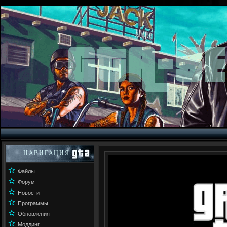
НАВИГАЦИЯ
✫
Файлы
✫
Форум
✫
Новости
✫
Программы
✫
Обновления
✫
Моддинг