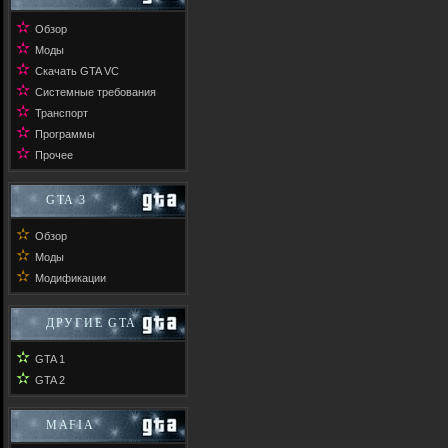
✫
Обзор
✫
Моды
✫
Скачать GTA VC
✫
Системные требования
✫
Транспорт
✫
Программы
✫
Прочее
GTA 3
✫
Обзор
✫
Моды
✫
Модификации
ДРУГИЕ GTA
✫
GTA 1
✫
GTA 2
MAFIA