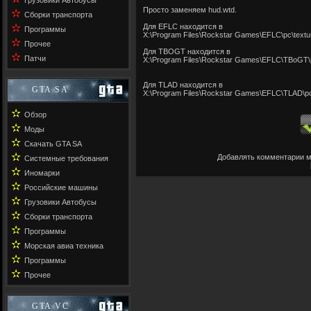
Грузовики Автобусы
Просто заменяем hud.wtd.
✫
Сборки транспорта
✫
Для EFLC находится в
Программы
X:\Program Files\Rockstar Games\EFLC\pc\textu
✫
Прочее
Для TBOGT находится в
✫
Патчи
X:\Program Files\Rockstar Games\EFLC\TBoGT\p
Для TLAD находится в
GTA SA
X:\Program Files\Rockstar Games\EFLC\TLAD\pc
✫
Обзор
✫
Моды
✫
Скачать GTA SA
✫
Добавлять комментарии м
Системные требования
✫
Иномарки
✫
Российские машины
✫
Грузовики Автобусы
✫
Сборки транспорта
✫
Программы
✫
Морская авиа техника
✫
Программы
✫
Прочее
GTA VC