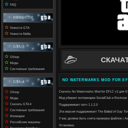
✫
FAQ
НОВОСТИ
✫
Новости GTA
✫
Новости Mafia
GTA 5
✫
Обзор
СКАЧА
✫
Моды
✫
Системные требования
NO WATERMARKS MOD FOR EFL
GTA 4
✫
Скачать No Watermarks Mod for EFLC v2 для GT
Обзор
✫
Мод убирает вотермарки SocialClub и Rockstar 
Моды
✫
Скачать GTA 4
Поддерживает патч 1.1.2.0
✫
Системные требования
Эта версия поддерживает The Ballad of Gay To
✫
Иномарки
У вас должна быть снята проверка файлов ( Asil
✫
Российские машины
Установка:
✫