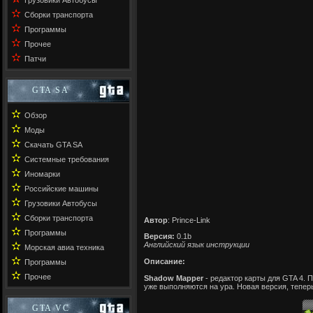
Грузовики Автобусы
✫
Сборки транспорта
✫
Программы
✫
Прочее
✫
Патчи
GTA SA
✫
Обзор
✫
Моды
✫
Скачать GTA SA
✫
Системные требования
✫
Иномарки
✫
Российские машины
✫
Грузовики Автобусы
✫
Сборки транспорта
Автор
: Prince-Link
✫
Программы
Версия:
0.1b
✫
Английский язык инструкции
Морская авиа техника
✫
Описание:
Программы
✫
Прочее
Shadow Mapper
- редактор карты для GTA 4. 
уже выполняются на ура. Новая версия, теперь
GTA VC