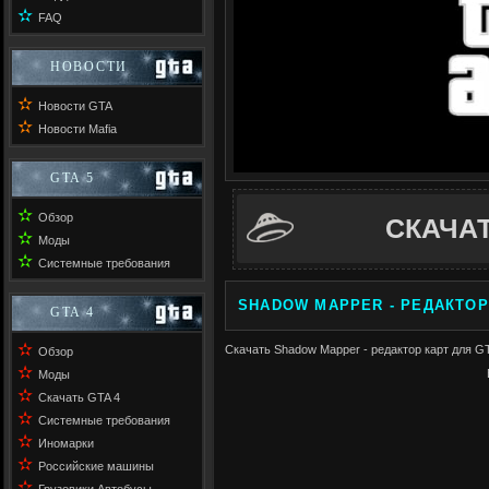
✫
FAQ
НОВОСТИ
✫
Новости GTA
✫
Новости Mafia
GTA 5
✫
Обзор
СКАЧА
✫
Моды
✫
Системные требования
SHADOW MAPPER - РЕДАКТОР 
GTA 4
✫
Скачать Shadow Mapper - редактор карт для GT
Обзор
✫
Моды
✫
Скачать GTA 4
✫
Системные требования
✫
Иномарки
✫
Российские машины
✫