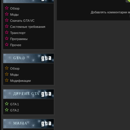
✫
Обзор
Добавлять комментарии м
✫
Моды
✫
Скачать GTA VC
✫
Системные требования
✫
Транспорт
✫
Программы
✫
Прочее
GTA 3
✫
Обзор
✫
Моды
✫
Модификации
ДРУГИЕ GTA
✫
GTA 1
✫
GTA 2
MAFIA