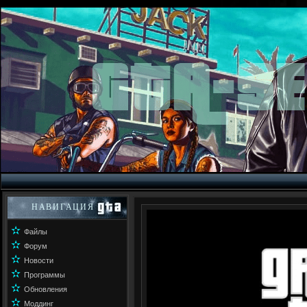
НАВИГАЦИЯ
✫
Файлы
✫
Форум
✫
Новости
✫
Программы
✫
Обновления
✫
Моддинг