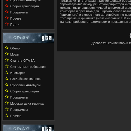
Грузовики Автобусы
"клыкамии" и "уголками", задние фонари объе
"прокладками" между решеткой радиатора и ф
✫
Сборки транспорта
седаны, отличавшиеся лучшей динамикой и д
✫
комфорта и престижа для широких слоев авто
Программы
"шикарного" и скоростного автомобиля, но дор
✫
того времени динамика (максимальные 150 км/
Прочее
панель приборов с тахометром и прекрасная зв
✫
Патчи
GTA SA
Добавлять комментарии м
✫
Обзор
✫
Моды
✫
Скачать GTA SA
✫
Системные требования
✫
Иномарки
✫
Российские машины
✫
Грузовики Автобусы
✫
Сборки транспорта
✫
Программы
✫
Морская авиа техника
✫
Программы
✫
Прочее
GTA VC