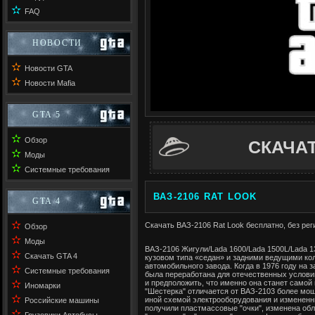
✫
FAQ
НОВОСТИ
✫
Новости GTA
✫
Новости Mafia
GTA 5
✫
Обзор
СКАЧА
✫
Моды
✫
Системные требования
ВАЗ-2106 RAT LOOK
GTA 4
✫
Скачать ВАЗ-2106 Rat Look бесплатно, без рег
Обзор
✫
Моды
ВАЗ-2106 Жигули/Lada 1600/Lada 1500L/Lada 
✫
Скачать GTA 4
кузовом типа «седан» и задними ведущими ко
автомобильного завода. Когда в 1976 году на 
✫
Системные требования
была переработана для отечественных условий 
✫
и предположить, что именно она станет самой
Иномарки
"Шестерка" отличается от ВАЗ-2103 более мо
✫
иной схемой электрооборудования и измененн
Российские машины
получили пластмассовые "очки", изменена об
✫