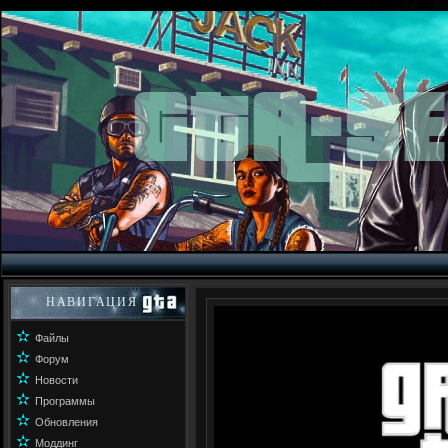
НАВИГАЦИЯ
✫
Файлы
✫
Форум
✫
Новости
✫
Программы
✫
Обновления
✫
Моддинг