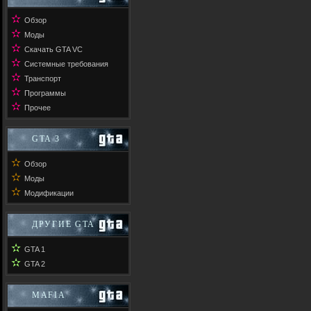
✫
Обзор
✫
Моды
✫
Скачать GTA VC
✫
Системные требования
✫
Транспорт
✫
Программы
✫
Прочее
GTA 3
✫
Обзор
✫
Моды
✫
Модификации
ДРУГИЕ GTA
✫
GTA 1
✫
GTA 2
MAFIA