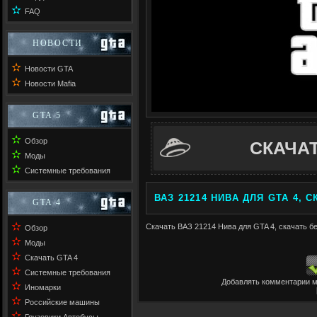
✫
FAQ
НОВОСТИ
✫
Новости GTA
✫
Новости Mafia
GTA 5
✫
Обзор
СКАЧА
✫
Моды
✫
Системные требования
ВАЗ 21214 НИВА ДЛЯ GTA 4, 
GTA 4
✫
Скачать ВАЗ 21214 Нива для GTA 4, скачать бе
Обзор
✫
Моды
✫
Скачать GTA 4
✫
Системные требования
Добавлять комментарии м
✫
Иномарки
✫
Российские машины
✫