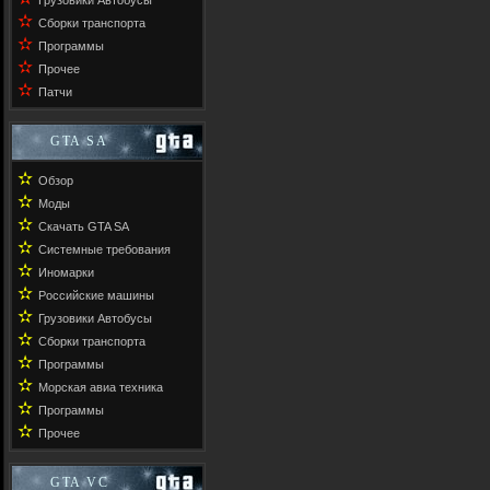
Грузовики Автобусы
✫
Сборки транспорта
✫
Программы
✫
Прочее
✫
Патчи
GTA SA
✫
Обзор
✫
Моды
✫
Скачать GTA SA
✫
Системные требования
✫
Иномарки
✫
Российские машины
✫
Грузовики Автобусы
✫
Сборки транспорта
✫
Программы
✫
Морская авиа техника
✫
Программы
✫
Прочее
GTA VC