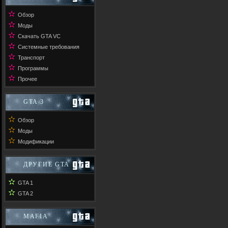
✫
Обзор
✫
Моды
✫
Скачать GTA VC
✫
Системные требования
✫
Транспорт
✫
Программы
✫
Прочее
GTA 3
✫
Обзор
✫
Моды
✫
Модификации
ДРУГИЕ GTA
✫
GTA 1
✫
GTA 2
MAFIA