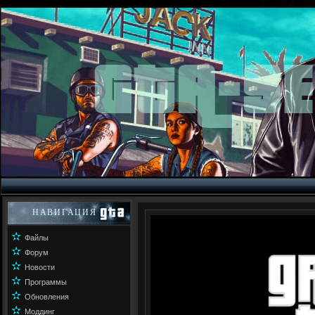
НАВИГАЦИЯ
✫
Файлы
✫
Форум
✫
Новости
✫
Программы
✫
Обновления
✫
Моддинг