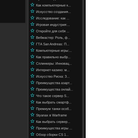
✫
Как компьютерные к...
✫
Искусство создания...
✫
Исследование: как ...
✫
Игровая индустрия:...
✫
Откройте для себя ...
✫
Вебмастер: Роль, ф...
✫
ГТА San Andreas: П...
✫
Компьютерные игры:...
✫
Как правильно выбр...
✫
Сплинкеры: Инновац...
✫
Интернет-казино: м...
✫
Искусство Риска: З...
✫
Преимущества азарт...
✫
Преимущества онлай...
✫
Что такое сервер S...
✫
Как выбрать смартф...
✫
Премиум танки особ...
✫
Styanax в Warframe
✫
Как выбрать сервер...
✫
Преимущества игры ...
✫
Обзор сборки CS 1...