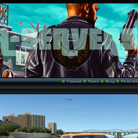
✪
Главная
✪
Поиск
✪
Вход
✪
Регистра