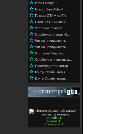
✫
Игра Lineage 2
✫
Grand Theft Auto V
✫
Плюсы GTA V на ПК
✫
Отличия GTA San An...
✫
Что такое "скин"?
✫
Особенности игры G...
✫
Чит на невидимость...
✫
Чит на невидимость...
✫
Что такое "квест-к...
✫
Особенности промыш...
✫
Преимущества автор...
✫
Контр Страйк: виды...
✫
Контр Страйк: виды...
СТАТИСТИКА
Онлайн:
1
Гостей:
1
Гташников:
0