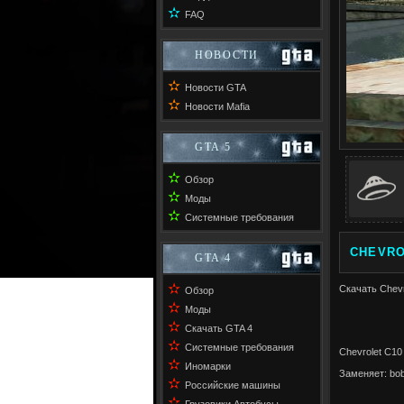
✫
FAQ
НОВОСТИ
✫
Новости GTA
✫
Новости Mafia
GTA 5
✫
Обзор
✫
Моды
✫
Системные требования
CHEVRO
GTA 4
✫
Скачать Chevr
Обзор
✫
Моды
✫
Скачать GTA 4
✫
Системные требования
Chevrolet C10
✫
Иномарки
Заменяет: bo
✫
Российские машины
✫