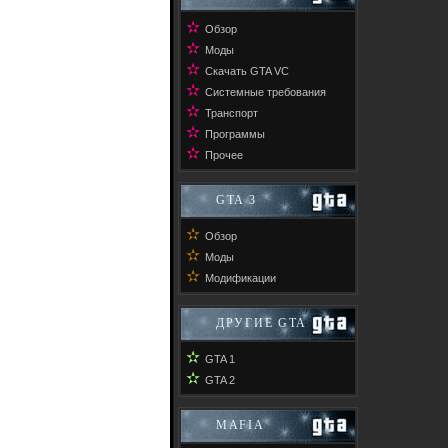
✫
Обзор
✫
Моды
✫
Скачать GTA VC
✫
Системные требования
✫
Транспорт
✫
Программы
✫
Прочее
GTA 3
✫
Обзор
✫
Моды
✫
Модификации
ДРУГИЕ GTA
✫
GTA 1
✫
GTA 2
MAFIA