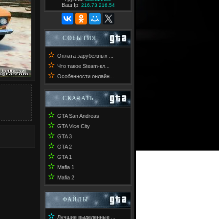
Ваш Ip:
216.73.216.54
СОБЫТИЯ
✫
Оплата зарубежных ...
✫
Что такое Steam-кл...
✫
Особенности онлайн...
СКАЧАТЬ
✫
GTA San Andreas
✫
GTA Vice City
✫
GTA 3
✫
GTA 2
✫
GTA 1
✫
Mafia 1
✫
Mafia 2
ФАЙЛЫ
✫
Лучшие выделенные ...