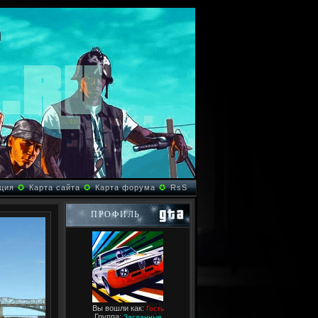
ция
✪
Карта сайта
✪
Карта форума
✪
RsS
ПРОФИЛЬ
Вы вошли как:
Гость
Группа:
Засланные