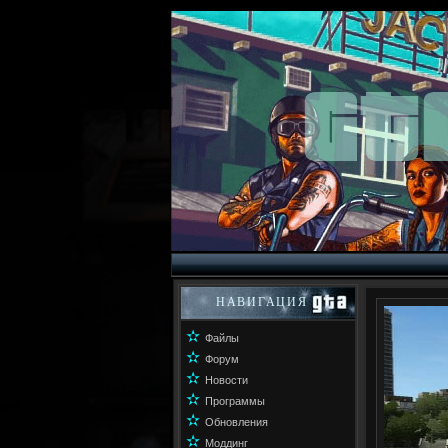
НАВИГАЦИЯ
✫
Файлы
✫
Форум
✫
Новости
✫
Программы
✫
Обновления
✫
Моддинг