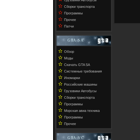
Грузовики Автобусы
✫
Сборки транспорта
✫
Программы
✫
Прочее
✫
Патчи
GTA SA
✫
Обзор
✫
Моды
✫
Скачать GTA SA
✫
Системные требования
✫
Иномарки
✫
Российские машины
✫
Грузовики Автобусы
✫
Сборки транспорта
✫
Программы
✫
Морская авиа техника
✫
Программы
✫
Прочее
GTA VC