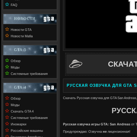
✫
FAQ
НОВОСТИ
✫
Новости GTA
✫
Новости Mafia
GTA 5
✫
Обзор
СКАЧА
✫
Моды
✫
Системные требования
РУССКАЯ ОЗВУЧКА ДЛЯ GTA 
GTA 4
✫
Скачать Русская озвучка для GTA San Andreas,
Обзор
✫
Моды
РУССК
✫
Скачать GTA 4
✫
Системные требования
✫
Иномарки
Русская озвучка игры GTA: San Andreas
от 
✫
Российские машины
Предупреждаю: Озвучна
не
лицензионная!
✫