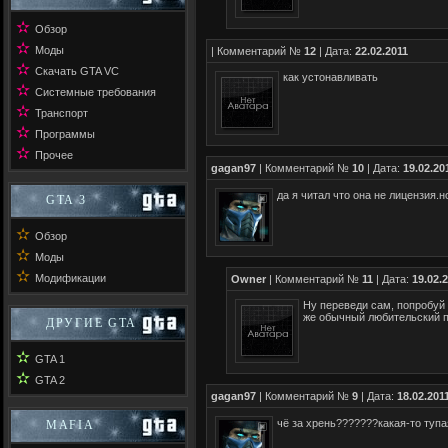
✫
Обзор
✫
Моды
| Комментарий №
12
| Дата:
22.02.2011
✫
Скачать GTA VC
как устонавливать
✫
Системные требования
✫
Транспорт
✫
Программы
✫
Прочее
gagan97
| Комментарий №
10
| Дата:
19.02.20
да я читал что она не лицензия.н
GTA 3
✫
Обзор
✫
Моды
✫
Модификации
Owner
| Комментарий №
11
| Дата:
19.02.
Ну переведи сам, попробуй
же обычный любительский п
ДРУГИЕ GTA
✫
GTA 1
✫
GTA 2
gagan97
| Комментарий №
9
| Дата:
18.02.201
чё за хрень???????какая-то тупа
MAFIA