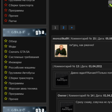
Грузовики Автобусы
✫
Сборки транспорта
✫
Программы
✫
Прочее
✫
Патчи
1
2
»
GTA SA
morozilka99
| Комментарий №
15
| Дата:
05.0
✫
Обзор
пи*дец, как ржачно!
✫
Моды
✫
Скачать GTA SA
✫
Системные требования
✫
Иномарки
✫
| Комментарий №
13
| Дата:
01.04.2011
Российские машины
✫
Грузовики Автобусы
Давно ждал!!!Качаю!!!Только поп
✫
Сборки транспорта
✫
Программы
✫
Морская авиа техника
✫
Программы
Owner
| Комментарий №
14
| Дата:
01.04.
✫
Прочее
Сразу скажу, озвучка не лу
GTA VC