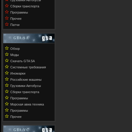
Грузовики Автобусы
✫
Сборки транспорта
✫
Программы
✫
Прочее
✫
Патчи
GTA SA
✫
Обзор
✫
Моды
✫
Скачать GTA SA
✫
Системные требования
✫
Иномарки
✫
Российские машины
✫
Грузовики Автобусы
✫
Сборки транспорта
✫
Программы
✫
Морская авиа техника
✫
Программы
✫
Прочее
GTA VC