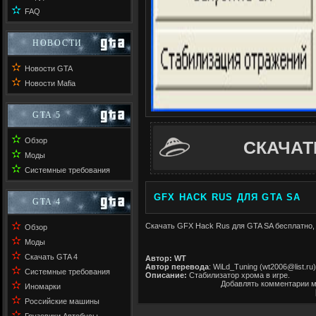
✫
FAQ
НОВОСТИ
✫
Новости GTA
✫
Новости Mafia
GTA 5
✫
Обзор
СКАЧАТ
✫
Моды
✫
Системные требования
GFX HACK RUS ДЛЯ GTA SA
GTA 4
✫
Скачать GFX Hack Rus для GTA SA бесплатно, 
Обзор
✫
Моды
✫
Скачать GTA 4
Автор: WT
Автор перевода
: WiLd_Tuning (wt2006@list.ru)
✫
Системные требования
Описание:
Стабилизатор хрома в игре.
✫
Добавлять комментарии м
Иномарки
✫
Российские машины
✫