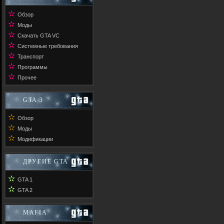
✫
Обзор
✫
Моды
✫
Скачать GTA VC
✫
Системные требования
✫
Транспорт
✫
Программы
✫
Прочее
GTA 3
✫
Обзор
✫
Моды
✫
Модификации
ДРУГИЕ GTA
✫
GTA 1
✫
GTA 2
MAFIA