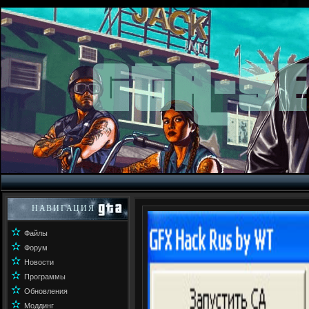
НАВИГАЦИЯ
✫
Файлы
✫
Форум
✫
Новости
✫
Программы
✫
Обновления
✫
Моддинг