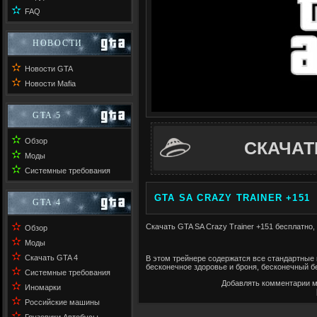
✫
FAQ
НОВОСТИ
✫
Новости GTA
✫
Новости Mafia
GTA 5
✫
Обзор
СКАЧАТ
✫
Моды
✫
Системные требования
GTA SA CRAZY TRAINER +151
GTA 4
✫
Скачать GTA SA Crazy Trainer +151 бесплатно, 
Обзор
✫
Моды
✫
Скачать GTA 4
В этом трейнере содержатся все стандартные к
бесконечное здоровье и броня, бесконечный бе
✫
Системные требования
Добавлять комментарии м
✫
Иномарки
✫
Российские машины
✫