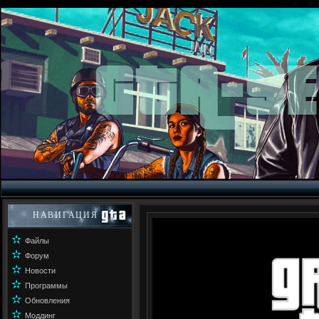
НАВИГАЦИЯ
✫
Файлы
✫
Форум
✫
Новости
✫
Программы
✫
Обновления
✫
Моддинг