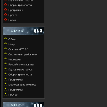
Грузовики Автобусы
✫
Сборки транспорта
✫
Программы
✫
Прочее
✫
Патчи
GTA SA
✫
Обзор
✫
Моды
✫
Скачать GTA SA
✫
Системные требования
✫
Иномарки
✫
Российские машины
✫
Грузовики Автобусы
✫
Сборки транспорта
✫
Программы
✫
Морская авиа техника
✫
Программы
✫
Прочее
GTA VC