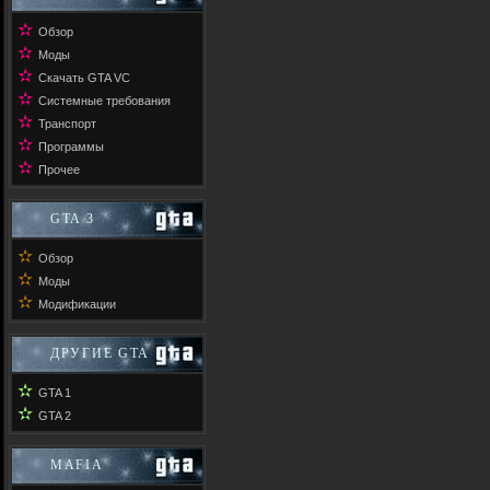
✫
Обзор
✫
Моды
✫
Скачать GTA VC
✫
Системные требования
✫
Транспорт
✫
Программы
✫
Прочее
GTA 3
✫
Обзор
✫
Моды
✫
Модификации
ДРУГИЕ GTA
✫
GTA 1
✫
GTA 2
MAFIA