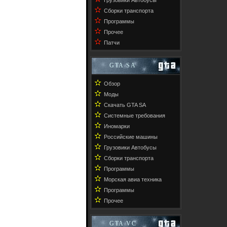
Грузовики Автобусы
✫
Сборки транспорта
✫
Программы
✫
Прочее
✫
Патчи
GTA SA
✫
Обзор
✫
Моды
✫
Скачать GTA SA
✫
Системные требования
✫
Иномарки
✫
Российские машины
✫
Грузовики Автобусы
✫
Сборки транспорта
✫
Программы
✫
Морская авиа техника
✫
Программы
✫
Прочее
GTA VC