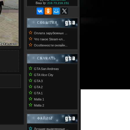
Ваш Ip:
216.73.216.151
СОБЫТИЯ
✫
Оплата зарубежных ...
✫
Что такое Steam-кл...
✫
Особенности онлайн...
СКАЧАТЬ
✫
GTA San Andreas
✫
GTA Vice City
✫
GTA 3
✫
GTA 2
✫
GTA 1
✫
Mafia 1
✫
Mafia 2
ФАЙЛЫ
✫
Лучшие выделенные ...