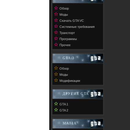
✫
Обзор
✫
Моды
✫
Скачать GTA VC
✫
Системные требования
✫
Транспорт
✫
Программы
✫
Прочее
GTA 3
✫
Обзор
✫
Моды
✫
Модификации
ДРУГИЕ GTA
✫
GTA 1
✫
GTA 2
MAFIA