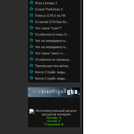
✫
Игра Lineage 2
✫
Grand Theft Auto V
✫
Плюсы GTA V на ПК
✫
Отличия GTA San An...
✫
Что такое "скин"?
✫
Особенности игры G...
✫
Чит на невидимость...
✫
Чит на невидимость...
✫
Что такое "квест-к...
✫
Особенности промыш...
✫
Преимущества автор...
✫
Контр Страйк: виды...
✫
Контр Страйк: виды...
СТАТИСТИКА
Онлайн:
1
Гостей:
1
Гташников:
0