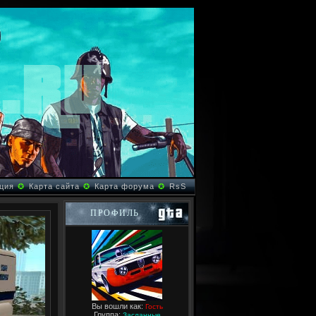
ция
✪
Карта сайта
✪
Карта форума
✪
RsS
ПРОФИЛЬ
Вы вошли как:
Гость
Группа:
Засланные