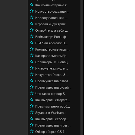
✫
Как компьютерные к...
✫
Искусство создания...
✫
Исследование: как ...
✫
Игровая индустрия:...
✫
Откройте для себя ...
✫
Вебмастер: Роль, ф...
✫
ГТА San Andreas: П...
✫
Компьютерные игры:...
✫
Как правильно выбр...
✫
Сплинкеры: Инновац...
✫
Интернет-казино: м...
✫
Искусство Риска: З...
✫
Преимущества азарт...
✫
Преимущества онлай...
✫
Что такое сервер S...
✫
Как выбрать смартф...
✫
Премиум танки особ...
✫
Styanax в Warframe
✫
Как выбрать сервер...
✫
Преимущества игры ...
✫
Обзор сборки CS 1...