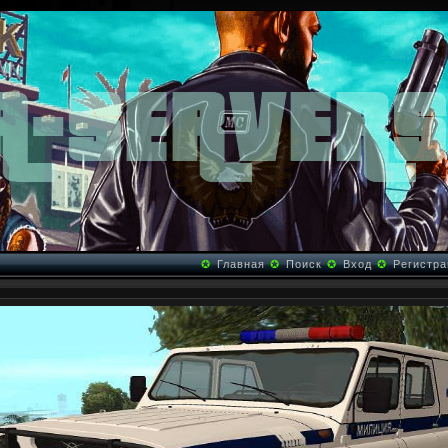
✪
Главная
✪
Поиск
✪
Вход
✪
Регистра