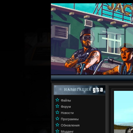
НАВИГАЦИЯ
✫
Файлы
✫
Форум
✫
Новости
✫
Программы
✫
Обновления
✫
Моддинг