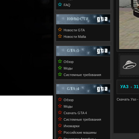
✫
FAQ
НОВОСТИ
✫
Новости GTA
✫
Новости Mafia
GTA 5
✫
Обзор
✫
Моды
✫
Системные требования
УАЗ - 3
GTA 4
✫
Скачать Уаз -
Обзор
✫
Моды
✫
Скачать GTA 4
✫
Системные требования
✫
Иномарки
✫
Российские машины
✫