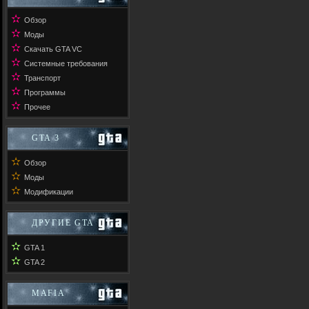
✫
Обзор
✫
Моды
✫
Скачать GTA VC
✫
Системные требования
✫
Транспорт
✫
Программы
✫
Прочее
GTA 3
✫
Обзор
✫
Моды
✫
Модификации
ДРУГИЕ GTA
✫
GTA 1
✫
GTA 2
MAFIA