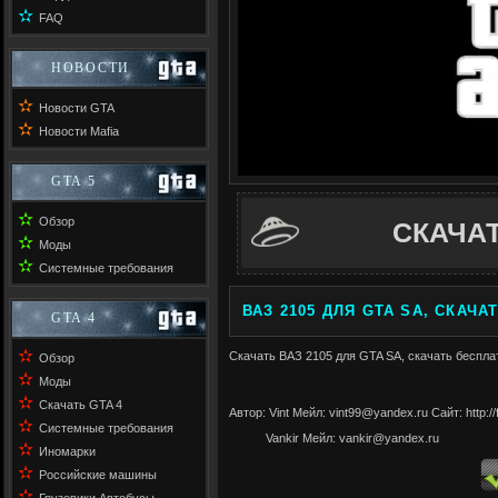
✫
FAQ
НОВОСТИ
✫
Новости GTA
✫
Новости Mafia
GTA 5
✫
Обзор
СКАЧА
✫
Моды
✫
Системные требования
ВАЗ 2105 ДЛЯ GTA SA, СКАЧА
GTA 4
✫
Скачать ВАЗ 2105 для GTA SA, скачать бесплат
Обзор
✫
Моды
✫
Скачать GTA 4
Автор: Vint Мейл: vint99@yandex.ru Cайт: http://
✫
Системные требования
Vankir Мейл: vankir@yandex.ru
✫
Иномарки
✫
Российские машины
✫