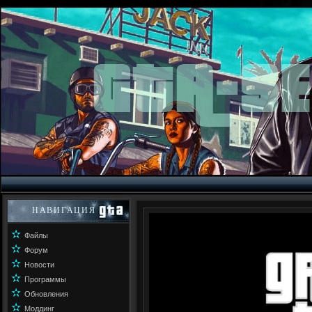
НАВИГАЦИЯ
✫
Файлы
✫
Форум
✫
Новости
✫
Программы
✫
Обновления
✫
Моддинг