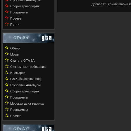
Грузовики Автобусы
Добавлять комментарии м
✫
Сборки транспорта
✫
Программы
✫
Прочее
✫
Патчи
GTA SA
✫
Обзор
✫
Моды
✫
Скачать GTA SA
✫
Системные требования
✫
Иномарки
✫
Российские машины
✫
Грузовики Автобусы
✫
Сборки транспорта
✫
Программы
✫
Морская авиа техника
✫
Программы
✫
Прочее
GTA VC