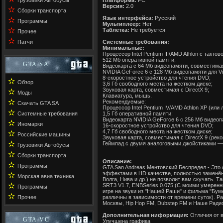
Грузовики Автобусы
Платформа:
PC
Версия:
2.0
✫
Сборки транспорта
Язык интерфейса:
Русский
✫
Программы
Мультиплеер:
Нет
✫
Таблетка:
Не требуется
Прочее
✫
Патчи
Системные требования:
Минимальные:
Процессор Intel Pentium III/AMD Athlon с тактов
512 Мб оперативной памяти;
GTA SA
Видеокарта с 64 Мб видеопамяти, совместимая с
NVIDIA GeForce 6 с 128 Мб видеопамяти для Vis
8-скоростное устройство для чтения DVD;
✫
Обзор
3,6 Гб свободного места на жестком диске;
Звуковая карта, совместимая с DirectX 9;
✫
Моды
Клавиатура, мышь.
✫
Рекомендуемые:
Скачать GTA SA
Процессор Intel Pentium IV/AMD Athlon XP (или 
✫
Системные требования
1,5 Гб оперативной памяти;
Видеокарта NVIDIA GeForce 6 с 256 Мб видеоп
✫
Иномарки
16-скоростное устройство для чтения DVD;
4,7 Гб свободного места на жестком диске;
✫
Российские машины
Звуковая карта, совместимая с DirectX 9 (реком
✫
Геймпад с двумя аналоговыми джойстиками — U
Грузовики Автобусы
✫
Сборки транспорта
Описание:
✫
Программы
GTA San Andreas Ментовский Беспредел - Это 
эффектами в HD качестве, полностью заменён
✫
Морская авиа техника
Волга, Нива и др.) не позволит вам скучать. Т
✫
SRT3 V1.7, ENBSeries 0.075 (С моими умерен
Программы
игре на звуки из "Нашей Раши" и фильма "Бум
✫
Прочее
различны в зависимости от времени суток). Ра
Москвы, Hip Hop FM, Dubstep FM и Наше Ради
Дополнительная ниформация:
Отличия от в
GTA VC
Улучшена графика