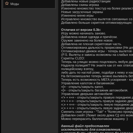
Добавлены новые радиостанции
✫
Моды
Добавлены скины игрока
Изменено множество текстур на более реалис
Новые загрузочные экраны
Изменено меню игры
Исправлено множество вылетов связанных со 
Добавлено больше скриптов оптимизирующих и
Отличия от версии 0.3b:
Игру можно начинать заново.
Добавлена новая одежда и причёски.
Оружие заменено на более новое.
Добавлена не плохая скриптовая часть.
Оптимизирована дальность прорисовки (Не дл
Оптимизировал движок игры - теперь вылетов 
(P.S. Вылеты и зависы возможны на слабых коп
Скрипты CLEO:
Теперь на улицах можно поцеловать любую деву
Надоела полиция!? Не знаете как от них отвяз
полицейскому взятку,
либо дать по наглой роже, подойдя к нему и н
На бетономешалке теперь можно выливать бето
Теперь есть возможность МЕГА ускорения - кла
Управление капотом и багажником:
«[» - открыть/закрыть капот,
«]» - открыть/закрыть багажник автомобиля.
Управление дверьми автомобиля:
«’» + «=» - открыть/закрыть правую переднюю 
«’» + «-» - открыть/закрыть правую заднюю дв
«;» + «=» - открыть/закрыть левую переднюю д
«;» + «-» - открыть/закрыть левую заднюю две
Сменить скин игрока - "Tab" + "Колесико прокр
Добавлен скейт (Лежит около дома Cj) его можн
Можно перекрасить баллончиком машину :)
данный файл предоставлен
исключительно для ознакомления,