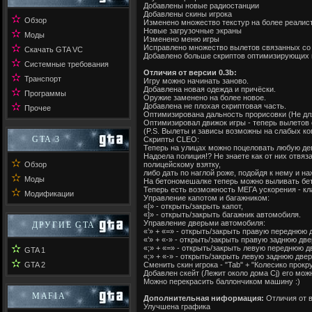
Добавлены новые радиостанции
Добавлены скины игрока
✫
Обзор
Изменено множество текстур на более реалис
Новые загрузочные экраны
✫
Моды
Изменено меню игры
✫
Исправлено множество вылетов связанных со 
Скачать GTA VC
Добавлено больше скриптов оптимизирующих и
✫
Системные требования
Отличия от версии 0.3b:
✫
Транспорт
Игру можно начинать заново.
Добавлена новая одежда и причёски.
✫
Программы
Оружие заменено на более новое.
✫
Добавлена не плохая скриптовая часть.
Прочее
Оптимизирована дальность прорисовки (Не дл
Оптимизировал движок игры - теперь вылетов 
(P.S. Вылеты и зависы возможны на слабых коп
GTA 3
Скрипты CLEO:
Теперь на улицах можно поцеловать любую деву
Надоела полиция!? Не знаете как от них отвяз
✫
Обзор
полицейскому взятку,
либо дать по наглой роже, подойдя к нему и н
✫
Моды
На бетономешалке теперь можно выливать бето
Теперь есть возможность МЕГА ускорения - кла
✫
Модификации
Управление капотом и багажником:
«[» - открыть/закрыть капот,
«]» - открыть/закрыть багажник автомобиля.
Управление дверьми автомобиля:
ДРУГИЕ GTA
«’» + «=» - открыть/закрыть правую переднюю 
«’» + «-» - открыть/закрыть правую заднюю дв
✫
«;» + «=» - открыть/закрыть левую переднюю д
GTA 1
«;» + «-» - открыть/закрыть левую заднюю две
✫
GTA 2
Сменить скин игрока - "Tab" + "Колесико прокр
Добавлен скейт (Лежит около дома Cj) его можн
Можно перекрасить баллончиком машину :)
MAFIA
Дополнительная ниформация:
Отличия от в
Улучшена графика