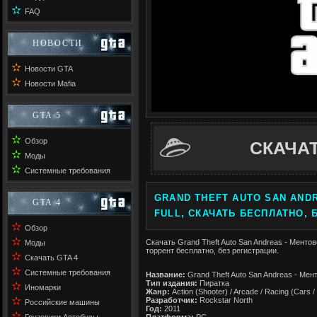
✫
FAQ
НОВОСТИ
✫
Новости GTA
✫
Новости Mafia
GTA 5
✫
Обзор
СКАЧА
✫
Моды
✫
Системные требования
GRAND THEFT AUTO SAN ANDR
GTA 4
FULL, СКАЧАТЬ БЕСПЛАТНО, 
✫
Обзор
✫
Скачать Grand Theft Auto San Andreas - Ментовс
Моды
торрент бесплатно, без регистрации.
✫
Скачать GTA 4
✫
Системные требования
Название:
Grand Theft Auto San Andreas - Мент
Тип издания:
Пиратка
✫
Иномарки
Жанр:
Action (Shooter) / Arcade / Racing (Cars /
✫
Разработчик:
Rockstar North
Российские машины
Год:
2011
✫