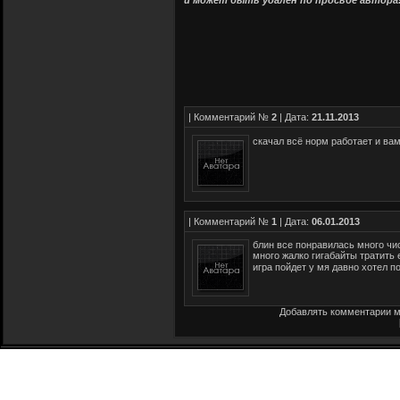
и может быть удалён по просьбе автора
| Комментарий №
2
| Дата:
21.11.2013
скачал всё норм работает и ва
| Комментарий №
1
| Дата:
06.01.2013
блин все понравилась много чис
много жалко гигабайты тратить 
игра пойдет у мя давно хотел 
Добавлять комментарии м