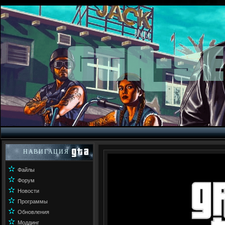
НАВИГАЦИЯ
✫
Файлы
✫
Форум
✫
Новости
✫
Программы
✫
Обновления
✫
Моддинг