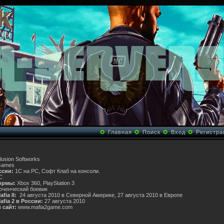
✪
Главная
✪
Поиск
✪
Вход
✪
Регистра
llusion Softworks
Games
ссии:
1С на PC, Софт Клаб на консоли.
C
ормы:
Xbox 360, PlayStation 3
ченческий боевик
afia II
:
24 августа 2010 в Северной Америке, 27 августа 2010 в Европе
fia 2 в России:
27 августа 2010
 сайт:
www.mafia2game.com