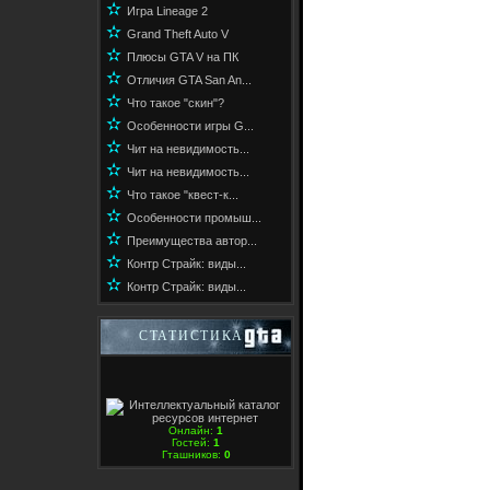
✫
Игра Lineage 2
✫
Grand Theft Auto V
✫
Плюсы GTA V на ПК
✫
Отличия GTA San An...
✫
Что такое "скин"?
✫
Особенности игры G...
✫
Чит на невидимость...
✫
Чит на невидимость...
✫
Что такое "квест-к...
✫
Особенности промыш...
✫
Преимущества автор...
✫
Контр Страйк: виды...
✫
Контр Страйк: виды...
СТАТИСТИКА
Онлайн:
1
Гостей:
1
Гташников:
0