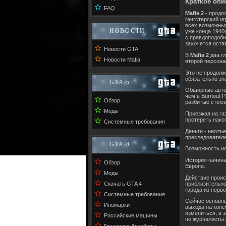
Краткое опи
✫
FAQ
Mafia 2
- продо
гангстерский и
всех возможны
НОВОСТИ
уже конца 1940
с правдоподобн
захочется оста
✫
Новости GTA
В
Mafia 2
два гл
✫
Новости Mafia
второй персона
Это не продол
обязательно зн
GTA 5
Обширные автом
чем в Burnout 
✫
Обзор
разбитые стекл
✫
Моды
Приезжая на га
✫
протереть нако
Системные требования
Деньги - неотъ
преследователе
GTA 4
Возможность и
История начина
✫
Обзор
Европе.
✫
Моды
Действие прои
✫
приблизительно
Скачать GTA 4
города из перв
✫
Системные требования
Сейчас основны
✫
Иномарки
выхода на конс
✫
измениться, в 
Российские машины
но журналисты 
✫