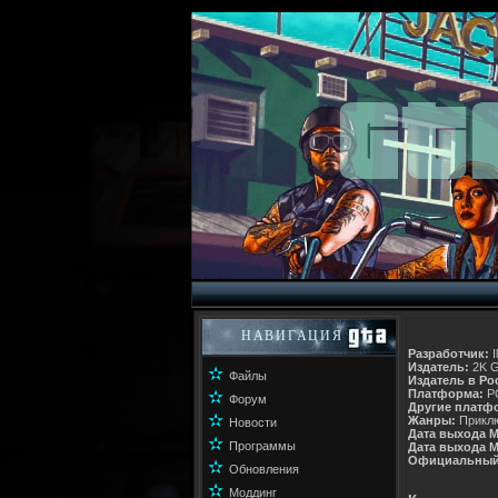
НАВИГАЦИЯ
Разработчик:
I
Издатель:
2K 
✫
Файлы
Издатель в Ро
✫
Платформа:
P
Форум
Другие платф
✫
Жанры:
Приклю
Новости
Дата выхода
M
✫
Программы
Дата выхода Ma
Официальный
✫
Обновления
✫
Моддинг