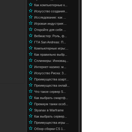
✫
Как компьютерные к...
✫
Искусство создания...
✫
Исследование: как ...
✫
Игровая индустрия:...
✫
Откройте для себя ...
✫
Вебмастер: Роль, ф...
✫
ГТА San Andreas: П...
✫
Компьютерные игры:...
✫
Как правильно выбр...
✫
Сплинкеры: Инновац...
✫
Интернет-казино: м...
✫
Искусство Риска: З...
✫
Преимущества азарт...
✫
Преимущества онлай...
✫
Что такое сервер S...
✫
Как выбрать смартф...
✫
Премиум танки особ...
✫
Styanax в Warframe
✫
Как выбрать сервер...
✫
Преимущества игры ...
✫
Обзор сборки CS 1...