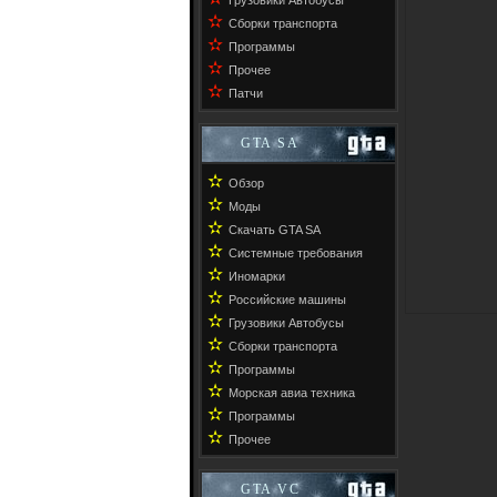
Грузовики Автобусы
✫
Сборки транспорта
✫
Программы
✫
Прочее
✫
Патчи
GTA SA
✫
Обзор
✫
Моды
✫
Скачать GTA SA
✫
Системные требования
✫
Иномарки
✫
Российские машины
✫
Грузовики Автобусы
✫
Сборки транспорта
✫
Программы
✫
Морская авиа техника
✫
Программы
✫
Прочее
GTA VC