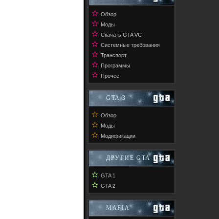
✫
Обзор
✫
Моды
✫
Скачать GTA VC
✫
Системные требования
✫
Транспорт
✫
Программы
✫
Прочее
GTA 3
✫
Обзор
✫
Моды
✫
Модификации
ДРУГИЕ GTA
✫
GTA 1
✫
GTA 2
MAFIA