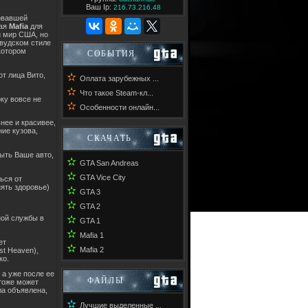
Ваш Ip:
216.73.216.48
ровавшей
вая
Mafia
для
й мир США, но
ивудском стиле
котором
СОБЫТИЯ
т лица Вито,
✫
Оплата зарубежных ...
✫
Что такое Steam-кл...
оку вовсе не
✫
Особенности онлайн...
нее и красивее,
ие кузова,
СКАЧАТЬ
ыть Ваше авто,
✫
GTA San Andreas
✫
GTA Vice City
ься от
нять здоровье)
✫
GTA 3
✫
GTA 2
✫
ной службы в
GTA 1
✫
Mafia 1
ет
✫
Mafia 2
st Heaven),
ко.
, а уже после ее
ФАЙЛЫ
 тоже может
ла объявлена,
✫
Лучшие выделенные ...