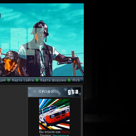
ция
✪
Карта сайта
✪
Карта форума
✪
RsS
ПРОФИЛЬ
Вы вошли как:
Гость
Группа:
Засланные