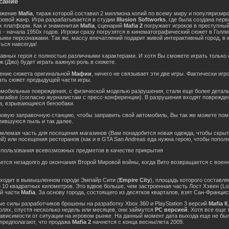
сание
лжение
Mafia
, тираж которой составил 2 миллиона копий по всему миру и популяризи
гровой жанр. Игра разрабатывается в студии
Illusion Softworks
, где была создана пер
х платформ. Как и знаменитая
Mafia
, сценарий
Mafia 2
погружает игроков в преступны
х - начала 1950х годов. Игроки сразу погрузятся в кинематографический сюжет в Голл
ыми персонажами. Так же, массу впечатлений подарит живой интерактивный город, в 
ться навсегда!
авных героя с полностью различными характерами. И хотя Вы сможете играть только о
ж (Джо) будет играть важную роль в сюжете.
жение сюжета оригинальной
Мафии
, ничего не связывает эти две игры. Фактически игр
ать сюжет предыдущей части игры.
обильные повреждения, с физической моделью разрушения, стали еще более деталь
Paradise (согласно журналистам с пресс-конференции). В разрушения входят поврежден
а, взрывающиеся бензобаки.
зовую заправочную станцию, чтобы заправить свой автомобиль, Вы так же можете пом
пившуюся пыль и так далее.
емлемая часть для посещения магазинов (Вам понадобится новая одежда, чтобы скрыт
й) или посещения ресторанов (как и в GTA San Andreas еда нужна герою, чтобы попол
спользования всевозможных предметов в качестве прикрытия
ется незадолго до окончания Второй Мировой войны, когда Вито возвращается с воен
сходит в вымышленном городе Эмпайр Сити (
Empire City
), площадь которого составля
 10 квадратных километров. Это вдвое больше, чем застроенная часть Лост Хэвен (Lo
ой части
Mafia
. За основу города, состоящего из десятков кварталов, взят Сан-Францис
е силы разработчиков брошены на разработку Xbox 360 и PlayStation 3 версий
Mafia II
олях, спустя несколько недель или месяцев, они займутся
PC версией
. Хотя все еще
зависимости от ситуации на игровом рынке. На данный момент дата выхода еще не бы
предполагают, что продажа
Mafia 2
начнется с конца весны/лета 2009.