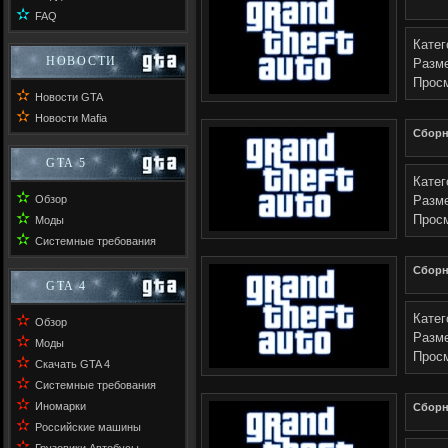
✫
FAQ
Катег
НОВОСТИ
Разме
Прос
✫
Новости GTA
✫
Новости Mafia
Сборн
GTA 5
Катег
✫
Обзор
Разме
✫
Прос
Моды
✫
Системные требования
Сборн
GTA 4
✫
Катег
Обзор
Разме
✫
Моды
Прос
✫
Скачать GTA 4
✫
Системные требования
✫
Иномарки
Сборн
✫
Российские машины
✫