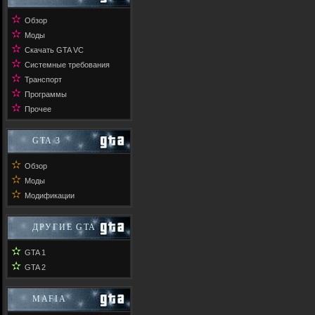
✫
Обзор
✫
Моды
✫
Скачать GTA VC
✫
Системные требования
✫
Транспорт
✫
Программы
✫
Прочее
GTA 3
✫
Обзор
✫
Моды
✫
Модификации
ДРУГИЕ GTA
✫
GTA 1
✫
GTA 2
MAFIA