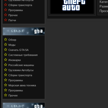
Грузовики Автобусы
Катег
✫
Сборки транспорта
Разме
✫
Программы
Прос
✫
Прочее
✫
Патчи
GTA SA
✫
Обзор
✫
Моды
✫
Скачать GTA SA
✫
Системные требования
✫
Иномарки
✫
Российские машины
✫
Грузовики Автобусы
✫
Сборки транспорта
✫
Программы
✫
Морская авиа техника
✫
Программы
✫
Прочее
GTA VC