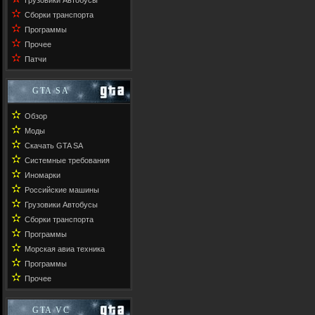
Грузовики Автобусы
✫
Сборки транспорта
✫
Программы
✫
Прочее
✫
Патчи
GTA SA
✫
Обзор
✫
Моды
✫
Скачать GTA SA
✫
Системные требования
✫
Иномарки
✫
Российские машины
✫
Грузовики Автобусы
✫
Сборки транспорта
✫
Программы
✫
Морская авиа техника
✫
Программы
✫
Прочее
GTA VC