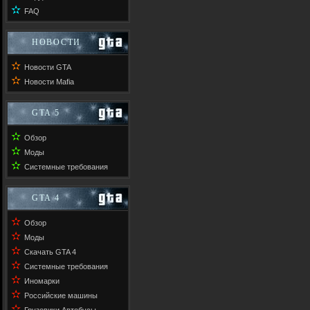
✫
FAQ
НОВОСТИ
✫
Новости GTA
✫
Новости Mafia
GTA 5
✫
Обзор
✫
Моды
✫
Системные требования
GTA 4
✫
Обзор
✫
Моды
✫
Скачать GTA 4
✫
Системные требования
✫
Иномарки
✫
Российские машины
✫