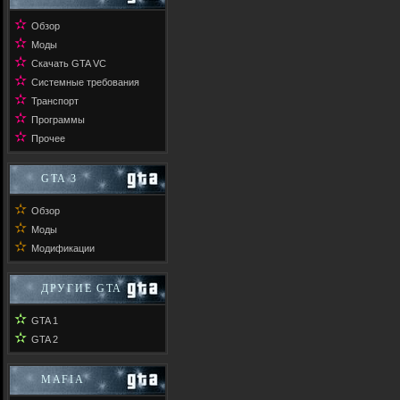
✫
Обзор
✫
Моды
✫
Скачать GTA VC
✫
Системные требования
✫
Транспорт
✫
Программы
✫
Прочее
GTA 3
✫
Обзор
✫
Моды
✫
Модификации
ДРУГИЕ GTA
✫
GTA 1
✫
GTA 2
MAFIA