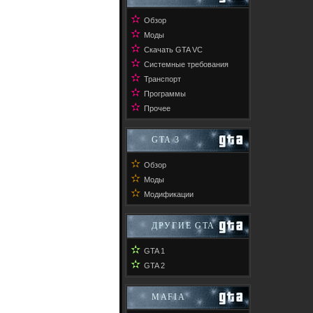
✫
Обзор
✫
Моды
✫
Скачать GTA VC
✫
Системные требования
✫
Транспорт
✫
Программы
✫
Прочее
GTA 3
✫
Обзор
✫
Моды
✫
Модификации
ДРУГИЕ GTA
✫
GTA 1
✫
GTA 2
MAFIA