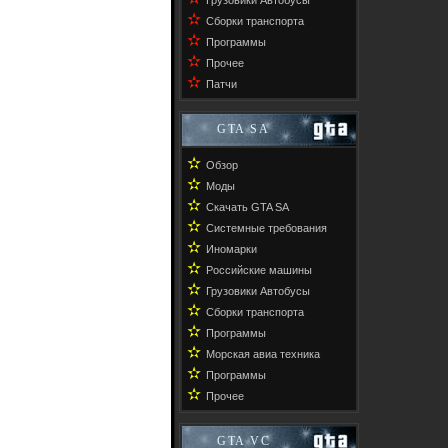
Грузовики Автобусы
✫
Сборки транспорта
✫
Программы
✫
Прочее
✫
Патчи
GTA SA
✫
Обзор
✫
Моды
✫
Скачать GTA SA
✫
Системные требования
✫
Иномарки
✫
Российские машины
✫
Грузовики Автобусы
✫
Сборки транспорта
✫
Программы
✫
Морская авиа техника
✫
Программы
✫
Прочее
GTA VC