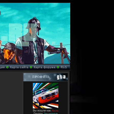
ция
✪
Карта сайта
✪
Карта форума
✪
RsS
ПРОФИЛЬ
Вы вошли как:
Гость
Группа:
Засланные