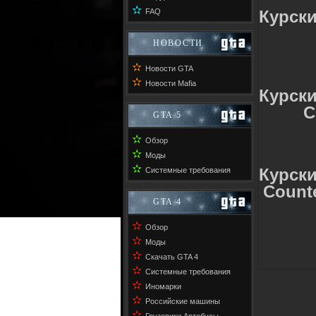
✫
FAQ
Курск
НОВОСТИ
✫
Новости GTA
✫
Новости Mafia
Курск
С
GTA 5
✫
Обзор
✫
Моды
✫
Курск
Системные требования
Сounte
GTA 4
✫
Обзор
✫
Моды
✫
Скачать GTA 4
✫
Системные требования
✫
Иномарки
✫
Российские машины
✫