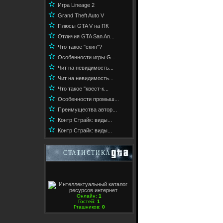
✫
Игра Lineage 2
✫
Grand Theft Auto V
✫
Плюсы GTA V на ПК
✫
Отличия GTA San An...
✫
Что такое "скин"?
✫
Особенности игры G...
✫
Чит на невидимость...
✫
Чит на невидимость...
✫
Что такое "квест-к...
✫
Особенности промыш...
✫
Преимущества автор...
✫
Контр Страйк: виды...
✫
Контр Страйк: виды...
СТАТИСТИКА
Онлайн:
1
Гостей:
1
Гташников:
0