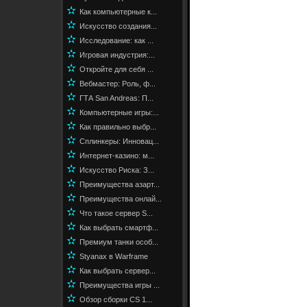
✫
Как компьютерные к...
✫
Искусство создания...
✫
Исследование: как ...
✫
Игровая индустрия:...
✫
Откройте для себя ...
✫
Вебмастер: Роль, ф...
✫
ГТА San Andreas: П...
✫
Компьютерные игры:...
✫
Как правильно выбр...
✫
Сплинкеры: Инновац...
✫
Интернет-казино: м...
✫
Искусство Риска: З...
✫
Преимущества азарт...
✫
Преимущества онлай...
✫
Что такое сервер S...
✫
Как выбрать смартф...
✫
Премиум танки особ...
✫
Styanax в Warframe
✫
Как выбрать сервер...
✫
Преимущества игры ...
✫
Обзор сборки CS 1...