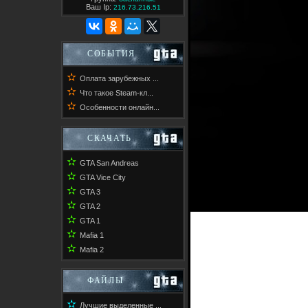
Ваш Ip:
216.73.216.51
СОБЫТИЯ
✫
Оплата зарубежных ...
✫
Что такое Steam-кл...
✫
Особенности онлайн...
СКАЧАТЬ
✫
GTA San Andreas
✫
GTA Vice City
✫
GTA 3
✫
GTA 2
✫
GTA 1
✫
Mafia 1
✫
Mafia 2
ФАЙЛЫ
✫
Лучшие выделенные ...