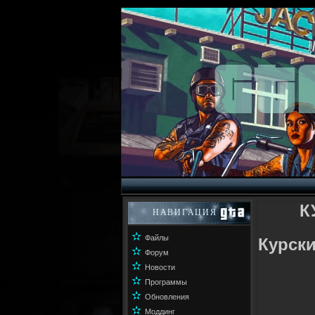
К
НАВИГАЦИЯ
✫
Файлы
Курск
✫
Форум
✫
Новости
✫
Программы
✫
Обновления
✫
Моддинг