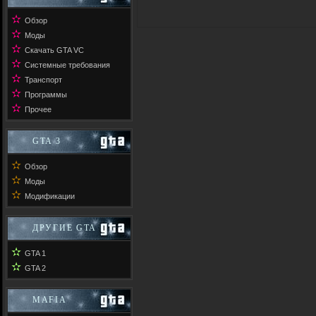
✫
Обзор
✫
Моды
✫
Скачать GTA VC
✫
Системные требования
✫
Транспорт
✫
Программы
✫
Прочее
GTA 3
✫
Обзор
✫
Моды
✫
Модификации
ДРУГИЕ GTA
✫
GTA 1
✫
GTA 2
MAFIA