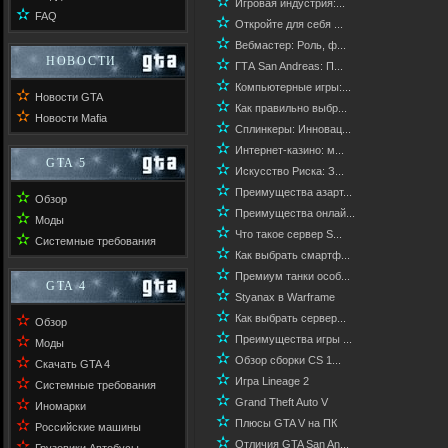
✫
Игровая индустрия:...
✫
FAQ
✫
Откройте для себя ...
✫
Вебмастер: Роль, ф...
НОВОСТИ
✫
ГТА San Andreas: П...
✫
Компьютерные игры:...
✫
Новости GTA
✫
Как правильно выбр...
✫
Новости Mafia
✫
Сплинкеры: Инновац...
✫
Интернет-казино: м...
GTA 5
✫
Искусство Риска: З...
✫
Преимущества азарт...
✫
Обзор
✫
Преимущества онлай...
✫
Моды
✫
Что такое сервер S...
✫
Системные требования
✫
Как выбрать смартф...
✫
Премиум танки особ...
GTA 4
✫
Styanax в Warframe
✫
✫
Как выбрать сервер...
Обзор
✫
✫
Преимущества игры ...
Моды
✫
✫
Обзор сборки CS 1...
Скачать GTA 4
✫
✫
Игра Lineage 2
Системные требования
✫
✫
Grand Theft Auto V
Иномарки
✫
✫
Плюсы GTA V на ПК
Российские машины
✫
✫
Отличия GTA San An...