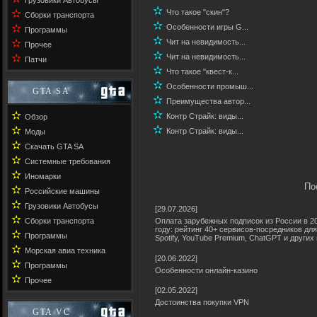
Грузовики Автобусы
✫
✫
Что такое "скин"?
Сборки транспорта
✫
✫
Особенности игры G...
Программы
✫
✫
Чит на невидимость...
Прочее
✫
✫
Чит на невидимость...
Патчи
✫
Что такое "квест-к...
✫
Особенности промыш...
GTA SA
✫
Преимущества автор...
✫
✫
Контр Страйк: виды...
Обзор
✫
✫
Контр Страйк: виды...
Моды
✫
Скачать GTA SA
✫
Системные требования
✫
Иномарки
По
✫
Российские машины
✫
Грузовики Автобусы
[29.07.2026]
✫
Сборки транспорта
Оплата зарубежных подписок из России в 2
году: рейтинг 40+ сервисов-посредников для N
✫
Программы
Spotify, YouTube Premium, ChatGPT и других 
✫
Морская авиа техника
[20.06.2022]
✫
Программы
Особенности онлайн-казино
✫
Прочее
[02.05.2022]
Достоинства покупки VPN
GTA VC