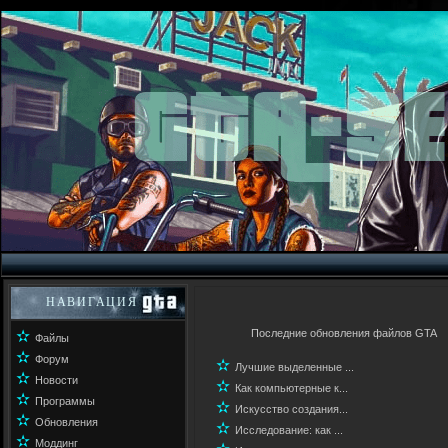
НАВИГАЦИЯ
✫
Последние обновления файлов GTA
Файлы
✫
Форум
✫
Лучшие выделенные ...
✫
Новости
✫
Как компьютерные к...
✫
Программы
✫
Искусство создания...
✫
Обновления
✫
Исследование: как ...
✫
Моддинг