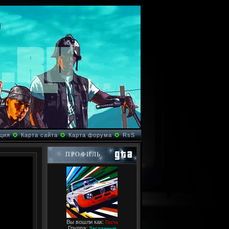
ция
✪
Карта сайта
✪
Карта форума
✪
RsS
ПРОФИЛЬ
Вы вошли как:
Гость
Группа:
Засланные