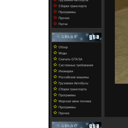
Грузовики Автобусы
✫
Сборки транспорта
✫
Программы
✫
Прочее
✫
Патчи
GTA SA
✫
Обзор
✫
Моды
✫
Скачать GTA SA
✫
Системные требования
✫
Иномарки
✫
Российские машины
✫
Грузовики Автобусы
✫
Сборки транспорта
✫
Программы
✫
Морская авиа техника
✫
Программы
✫
Прочее
GTA VC