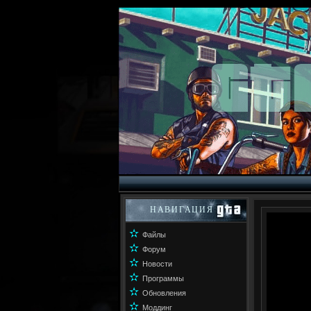
НАВИГАЦИЯ
✫
Файлы
✫
Форум
✫
Новости
✫
Программы
✫
Обновления
✫
Моддинг