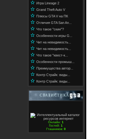
✫
Игра Lineage 2
✫
Grand Theft Auto V
✫
Плюсы GTA V на ПК
✫
Отличия GTA San An...
✫
Что такое "скин"?
✫
Особенности игры G...
✫
Чит на невидимость...
✫
Чит на невидимость...
✫
Что такое "квест-к...
✫
Особенности промыш...
✫
Преимущества автор...
✫
Контр Страйк: виды...
✫
Контр Страйк: виды...
СТАТИСТИКА
Онлайн:
1
Гостей:
1
Гташников:
0