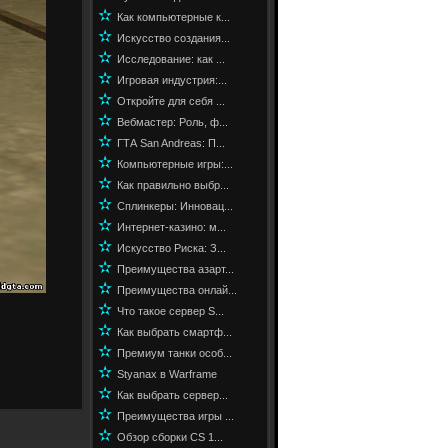
✫
Как компьютерные к...
✫
Искусство создания...
✫
Исследование: как ...
✫
Игровая индустрия:...
✫
Откройте для себя ...
✫
Вебмастер: Роль, ф...
✫
ГТА San Andreas: П...
✫
Компьютерные игры:...
✫
Как правильно выбр...
✫
Сплинкеры: Инновац...
✫
Интернет-казино: м...
✫
Искусство Риска: З...
✫
Преимущества азарт...
✫
Преимущества онлай...
✫
Что такое сервер S...
✫
Как выбрать смартф...
✫
Премиум танки особ...
✫
Styanax в Warframe
✫
Как выбрать сервер...
✫
Преимущества игры ...
✫
Обзор сборки CS 1...