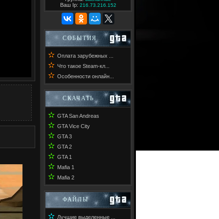
Ваш Ip:
216.73.216.152
СОБЫТИЯ
✫
Оплата зарубежных ...
✫
Что такое Steam-кл...
✫
Особенности онлайн...
СКАЧАТЬ
✫
GTA San Andreas
✫
GTA Vice City
✫
GTA 3
✫
GTA 2
✫
GTA 1
✫
Mafia 1
✫
Mafia 2
ФАЙЛЫ
✫
Лучшие выделенные ...