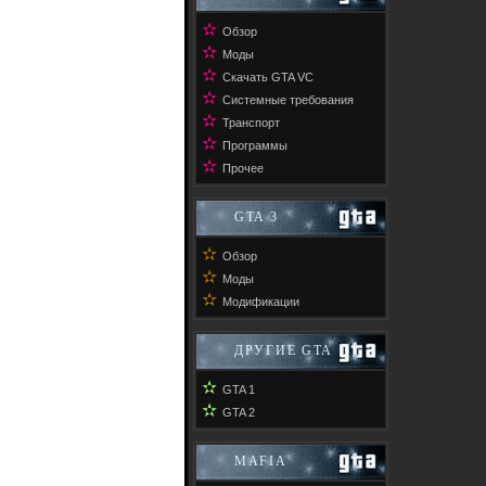
✫
Обзор
✫
Моды
✫
Скачать GTA VC
✫
Системные требования
✫
Транспорт
✫
Программы
✫
Прочее
GTA 3
✫
Обзор
✫
Моды
✫
Модификации
ДРУГИЕ GTA
✫
GTA 1
✫
GTA 2
MAFIA