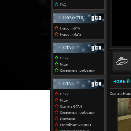
✫
FAQ
НОВОСТИ
✫
Новости GTA
✫
Новости Mafia
GTA 5
✫
Обзор
✫
Моды
✫
Системные требования
НОВЫЙ 
GTA 4
✫
Скачать Новы
Обзор
✫
Моды
✫
Скачать GTA 4
✫
Системные требования
✫
Иномарки
✫
Российские машины
✫