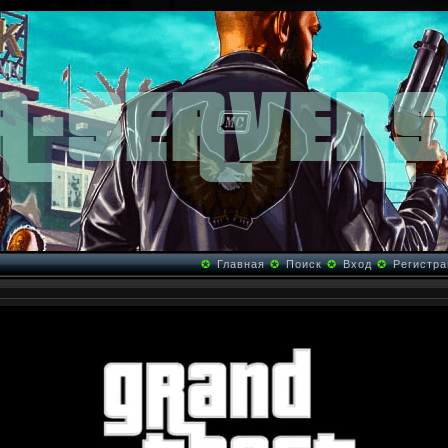
✪
Главная
✪
Поиск
✪
Вход
✪
Регистра