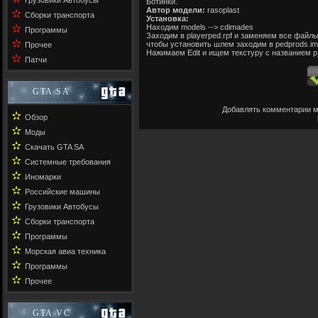
Грузовики Автобусы
Ботинки.
Автор модели:
rasoplast
✫
Сборки транспорта
Установка:
✫
Находим models --> cdimades
Программы
Заходим в playerped.rpf и заменяем все файлы
✫
чтобы установить шлем заходим в pedprods.im
Прочее
Нажимаем Edit и ищем текстуру с названием p
✫
Патчи
GTA SA
Добавлять комментарии м
✫
Обзор
✫
Моды
✫
Скачать GTA SA
✫
Системные требования
✫
Иномарки
✫
Российские машины
✫
Грузовики Автобусы
✫
Сборки транспорта
✫
Программы
✫
Морская авиа техника
✫
Программы
✫
Прочее
GTA VC