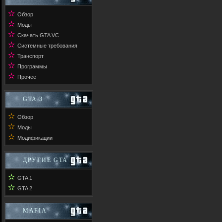
✫
Обзор
✫
Моды
✫
Скачать GTA VC
✫
Системные требования
✫
Транспорт
✫
Программы
✫
Прочее
GTA 3
✫
Обзор
✫
Моды
✫
Модификации
ДРУГИЕ GTA
✫
GTA 1
✫
GTA 2
MAFIA