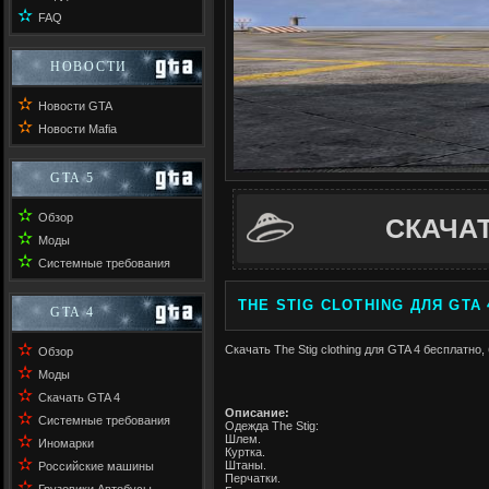
✫
FAQ
НОВОСТИ
✫
Новости GTA
✫
Новости Mafia
GTA 5
✫
Обзор
СКАЧА
✫
Моды
✫
Системные требования
THE STIG CLOTHING ДЛЯ GTA 
GTA 4
✫
Скачать The Stig clothing для GTA 4 бесплатно,
Обзор
✫
Моды
✫
Скачать GTA 4
Описание:
✫
Системные требования
Одежда The Stig:
✫
Шлем.
Иномарки
Куртка.
✫
Штаны.
Российские машины
Перчатки.
✫