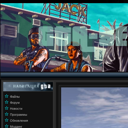
НАВИГАЦИЯ
✫
Файлы
✫
Форум
✫
Новости
✫
Программы
✫
Обновления
✫
Моддинг