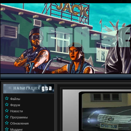
НАВИГАЦИЯ
✫
Файлы
✫
Форум
✫
Новости
✫
Программы
✫
Обновления
✫
Моддинг