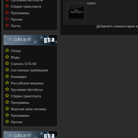
Грузовики Автобусы
класс
✫
Сборки транспорта
✫
Программы
✫
Прочее
✫
Патчи
Добавлять комментарии м
GTA SA
✫
Обзор
✫
Моды
✫
Скачать GTA SA
✫
Системные требования
✫
Иномарки
✫
Российские машины
✫
Грузовики Автобусы
✫
Сборки транспорта
✫
Программы
✫
Морская авиа техника
✫
Программы
✫
Прочее
GTA VC