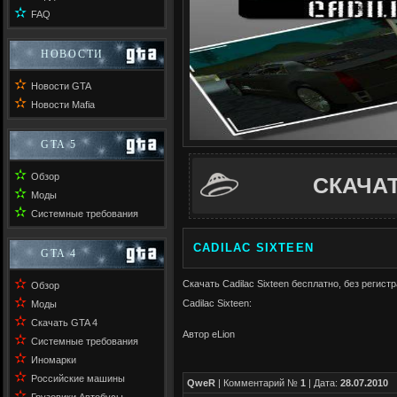
✫
FAQ
НОВОСТИ
✫
Новости GTA
✫
Новости Mafia
GTA 5
✫
Обзор
СКАЧА
✫
Моды
✫
Системные требования
CADILAC SIXTEEN
GTA 4
✫
Скачать Cadilac Sixteen бесплатно, без регистр
Обзор
✫
Cadilac Sixteen:
Моды
✫
Скачать GTA 4
Автор eLion
✫
Системные требования
✫
Иномарки
✫
Российские машины
QweR
| Комментарий №
1
| Дата:
28.07.2010
✫