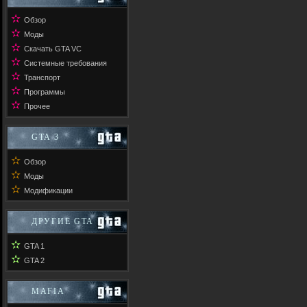
✫
Обзор
✫
Моды
✫
Скачать GTA VC
✫
Системные требования
✫
Транспорт
✫
Программы
✫
Прочее
GTA 3
✫
Обзор
✫
Моды
✫
Модификации
ДРУГИЕ GTA
✫
GTA 1
✫
GTA 2
MAFIA