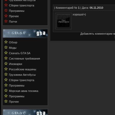
Грузовики Автобусы
✫
Сборки транспорта
| Комментарий №
1
| Дата:
06.11.2010
✫
Программы
хороша!=)
✫
Прочее
✫
Патчи
GTA SA
Добавлять комментарии м
✫
Обзор
✫
Моды
✫
Скачать GTA SA
✫
Системные требования
✫
Иномарки
✫
Российские машины
✫
Грузовики Автобусы
✫
Сборки транспорта
✫
Программы
✫
Морская авиа техника
✫
Программы
✫
Прочее
GTA VC