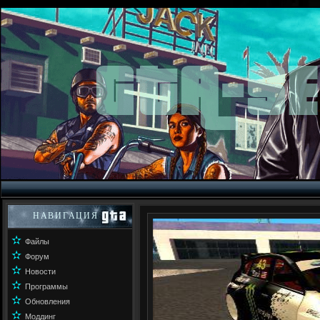
НАВИГАЦИЯ
✫
Файлы
✫
Форум
✫
Новости
✫
Программы
✫
Обновления
✫
Моддинг