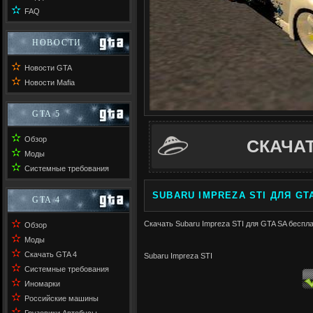
✫
FAQ
НОВОСТИ
✫
Новости GTA
✫
Новости Mafia
GTA 5
✫
Обзор
СКАЧА
✫
Моды
✫
Системные требования
SUBARU IMPREZA STI ДЛЯ GT
GTA 4
✫
Скачать Subaru Impreza STI для GTA SA беспла
Обзор
✫
Моды
✫
Скачать GTA 4
Subaru Impreza STI
✫
Системные требования
✫
Иномарки
✫
Российские машины
✫