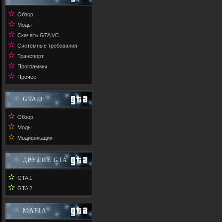
✫
Обзор
✫
Моды
✫
Скачать GTA VC
✫
Системные требования
✫
Транспорт
✫
Программы
✫
Прочее
GTA 3
✫
Обзор
✫
Моды
✫
Модификации
ДРУГИЕ GTA
✫
GTA 1
✫
GTA 2
MAFIA